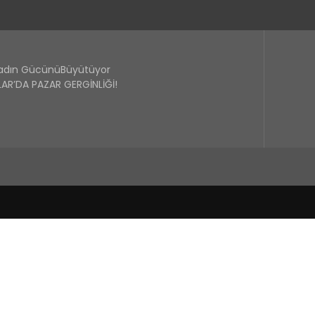
Kadın GücünüBüyütüyor
R’DA PAZAR GERGİNLİĞİ!