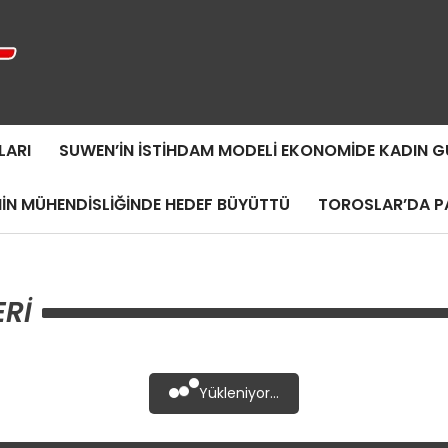
LARI
SUWEN’IN İSTIHDAM MODELI EKONOMIDE KADIN
MIN MÜHENDISLIĞINDE HEDEF BÜYÜTTÜ
TOROSLAR’DA PA
RI
Yükleniyor...