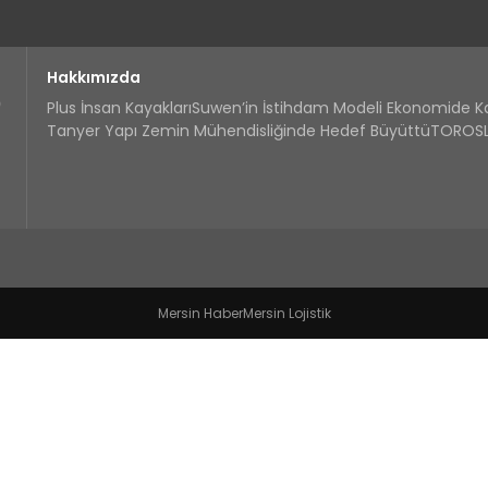
Hakkımızda
Plus İnsan Kayakları
Suwen’in İstihdam Modeli Ekonomide 
Tanyer Yapı Zemin Mühendisliğinde Hedef Büyüttü
TOROSLA
Mersin Haber
Mersin Lojistik