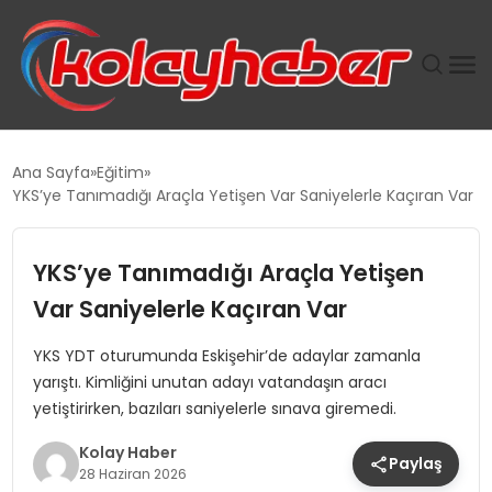
PLUS İNSAN KAYAKLARI
Ana Sayfa
Eğitim
YKS’ye Tanımadığı Araçla Yetişen Var Saniyelerle Kaçıran Var
SUWEN’IN İSTIHDAM MODELI EKONOMIDE KADIN
GÜCÜNÜBÜYÜTÜYOR
YKS’ye Tanımadığı Araçla Yetişen
TANYER YAPI ZEMIN MÜHENDISLIĞINDE HEDEF
Var Saniyelerle Kaçıran Var
BÜYÜTTÜ
YKS YDT oturumunda Eskişehir’de adaylar zamanla
yarıştı. Kimliğini unutan adayı vatandaşın aracı
TOROSLAR’DA PAZAR GERGİNLİĞİ!
yetiştirirken, bazıları saniyelerle sınava giremedi.
Kolay Haber
Paylaş
28 Haziran 2026