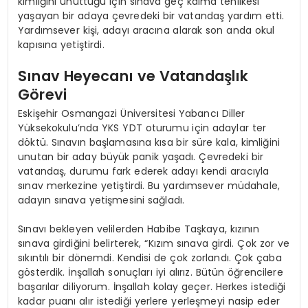
kimliğini unuttuğu için sınava geç kalma tehlikesi
yaşayan bir adaya çevredeki bir vatandaş yardım etti.
Yardımsever kişi, adayı aracına alarak son anda okul
kapısına yetiştirdi.
Sınav Heyecanı ve Vatandaşlık
Görevi
Eskişehir Osmangazi Üniversitesi Yabancı Diller
Yüksekokulu’nda YKS YDT oturumu için adaylar ter
döktü. Sınavın başlamasına kısa bir süre kala, kimliğini
unutan bir aday büyük panik yaşadı. Çevredeki bir
vatandaş, durumu fark ederek adayı kendi aracıyla
sınav merkezine yetiştirdi. Bu yardımsever müdahale,
adayın sınava yetişmesini sağladı.
Sınavı bekleyen velilerden Habibe Taşkaya, kızının
sınava girdiğini belirterek, “Kızım sınava girdi. Çok zor ve
sıkıntılı bir dönemdi. Kendisi de çok zorlandı. Çok çaba
gösterdik. İnşallah sonuçları iyi alırız. Bütün öğrencilere
başarılar diliyorum. İnşallah kolay geçer. Herkes istediği
kadar puanı alır istediği yerlere yerleşmeyi nasip eder