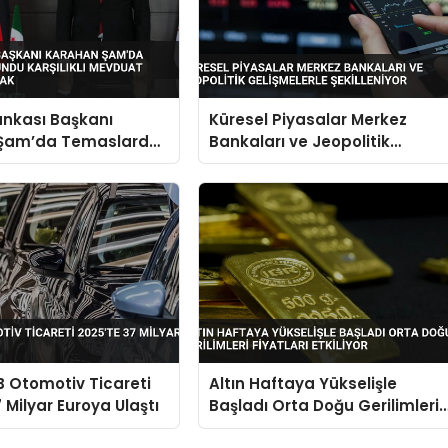
ankası Başkanı
Küresel Piyasalar Merkez
Şam’da Temaslarda
Bankaları ve Jeopolitik
arşılıklı Mevduat
Gelişmelerle Şekilleniyor
 Açılacak
B Otomotiv Ticareti
Altın Haftaya Yükselişle
 Milyar Euroya Ulaştı
Başladı Orta Doğu Gerilimleri
Fiyatları Etkiliyor