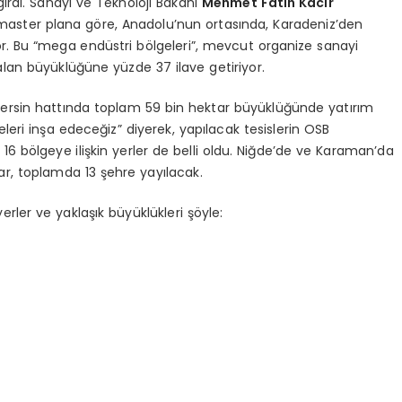
rdi. Sanayi ve Teknoloji Bakanı
Mehmet Fatih Kacır
 master plana göre, Anadolu’nun ortasında, Karadeniz’den
or. Bu “mega endüstri bölgeleri”, mevcut organize sanayi
alan büyüklüğüne yüzde 37 ilave getiriyor.
Mersin hattında toplam 59 bin hektar büyüklüğünde yatırım
leri inşa edeceğiz” diyerek, yapılacak tesislerin OSB
ğı 16 bölgeye ilişkin yerler de belli oldu. Niğde’de ve Karaman’da
ar, toplamda 13 şehre yayılacak.
rler ve yaklaşık büyüklükleri şöyle: