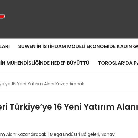
LARI
SUWEN’IN İSTIHDAM MODELI EKONOMIDE KADIN
MIN MÜHENDISLIĞINDE HEDEF BÜYÜTTÜ
TOROSLAR’DA PA
ye’ye 16 Yeni Yatırım Alanı Kazandıracak
i Türkiye’ye 16 Yeni Yatırım Alan
rım Alanı Kazandıracak | Mega Endüstri Bölgeleri, Sanayi