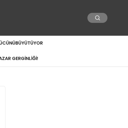
 GÜCÜNÜBÜYÜTÜYOR
ZAR GERGİNLİĞİ!
ı