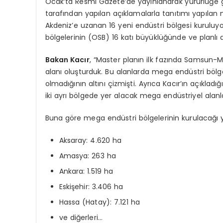
Ocak’ta Resmi Gazete’de yayınlanarak yürürlüğe gi
tarafından yapılan açıklamalarla tanıtımı yapılan
Akdeniz’e uzanan 16 yeni endüstri bölgesi kuruluy
bölgelerinin (OSB) 16 katı büyüklüğünde ve planlı 
Bakan Kacır
, “Master planın ilk fazında Samsun-
alanı oluşturduk. Bu alanlarda mega endüstri bölge
olmadığının altını çizmişti. Ayrıca Kacır’ın açıkladı
iki ayrı bölgede yer alacak mega endüstriyel alanl
Buna göre mega endüstri bölgelerinin kurulacağı ye
Aksaray: 4.620 ha
Amasya: 263 ha
Ankara: 1.519 ha
Eskişehir: 3.406 ha
Hassa (Hatay): 7.121 ha
ve diğerleri…