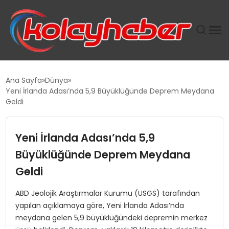
PLUS İNSAN KAYAKLARI
Ana Sayfa
Dünya
Yeni İrlanda Adası’nda 5,9 Büyüklüğünde Deprem Meydana
SUWEN’IN İSTIHDAM MODELI EKONOMIDE KADIN
Geldi
GÜCÜNÜBÜYÜTÜYOR
Yeni İrlanda Adası’nda 5,9
TANYER YAPI ZEMIN MÜHENDISLIĞINDE HEDEF
BÜYÜTTÜ
Büyüklüğünde Deprem Meydana
Geldi
TOROSLAR’DA PAZAR GERGİNLİĞİ!
ABD Jeolojik Araştırmalar Kurumu (USGS) tarafından
yapılan açıklamaya göre, Yeni İrlanda Adası’nda
meydana gelen 5,9 büyüklüğündeki depremin merkez