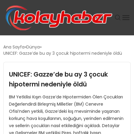
PLUS İNSAN KAYAKLARI
Ana Sayfa
Dünya
UNICEF: Gazze’de bu ay 3 çocuk hipotermi nedeniyle öldü
SUWEN’IN İSTIHDAM MODELI EKONOMIDE KADIN
GÜCÜNÜBÜYÜTÜYOR
UNICEF: Gazze’de bu ay 3 çocuk
TANYER YAPI ZEMIN MÜHENDISLIĞINDE HEDEF
hipotermi nedeniyle öldü
BÜYÜTTÜ
BM Yetkilisi Kışın Gazze’de Hipotermiden Ölen Çocukları
Değerlendirdi Birleşmiş Milletler (BM) Cenevre
TOROSLAR’DA PAZAR GERGİNLİĞİ!
Ofisi’nden yetkili, Gazze’deki kış mevsiminde yaşanan
korkunç hava koşullarının, soğuğun, yerinden edilmenin
ve sellerin çocukları nasıl etkilediğini açıkladı. Detaylar
ve Gelişmeler BM yetkilisi Pires, haftalık basın