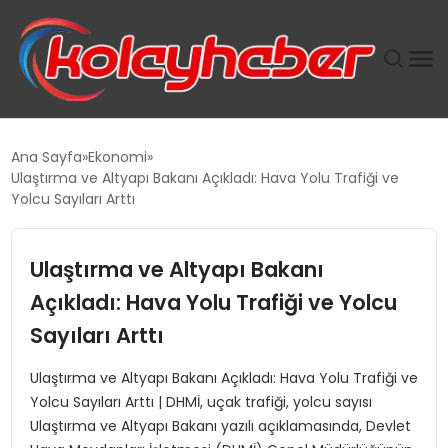
PLUS İNSAN KAYAKLARI
Ana Sayfa
Ekonomi
Ulaştırma ve Altyapı Bakanı Açıkladı: Hava Yolu Trafiği ve
SUWEN’IN İSTIHDAM MODELI EKONOMIDE KADIN
Yolcu Sayıları Arttı
GÜCÜNÜBÜYÜTÜYOR
Ulaştırma ve Altyapı Bakanı
TANYER YAPI ZEMIN MÜHENDISLIĞINDE HEDEF
BÜYÜTTÜ
Açıkladı: Hava Yolu Trafiği ve Yolcu
Sayıları Arttı
TOROSLAR’DA PAZAR GERGİNLİĞİ!
Ulaştırma ve Altyapı Bakanı Açıkladı: Hava Yolu Trafiği ve
Yolcu Sayıları Arttı | DHMİ, uçak trafiği, yolcu sayısı
Ulaştırma ve Altyapı Bakanı yazılı açıklamasında, Devlet