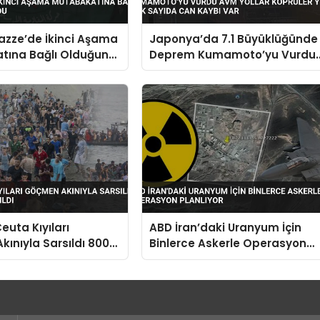
zze’de İkinci Aşama
Japonya’da 7.1 Büyüklüğünde
tına Bağlı Olduğunu
Deprem Kumamoto’yu Vurdu
AVM Yollar Köprüler Yıkıldı Ço
Sayıda Can Kaybı Var
euta Kıyıları
ABD İran’daki Uranyum İçin
ınıyla Sarsıldı 800
Binlerce Askerle Operasyon
e Açıldı
Planlıyor