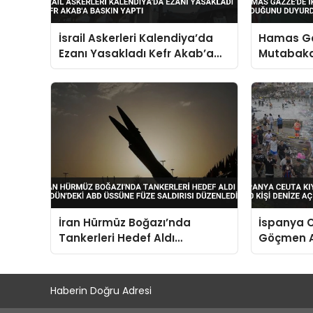
İsrail Askerleri Kalendiya’da
Hamas Ga
Ezanı Yasakladı Kefr Akab’a
Mutabaka
Baskın Yaptı
Duyurdu
İran Hürmüz Boğazı’nda
İspanya C
Tankerleri Hedef Aldı
Göçmen Ak
Ürdün’deki ABD Üssüne Füze
Kişi Deniz
Saldırısı Düzenledi
Haberin Doğru Adresi