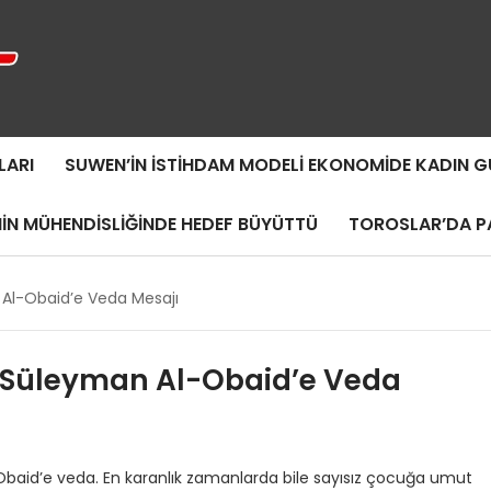
LARI
SUWEN’IN İSTIHDAM MODELI EKONOMIDE KADIN
MIN MÜHENDISLIĞINDE HEDEF BÜYÜTTÜ
TOROSLAR’DA PA
n Al-Obaid’e Veda Mesajı
cu Süleyman Al-Obaid’e Veda
l-Obaid’e veda. En karanlık zamanlarda bile sayısız çocuğa umut