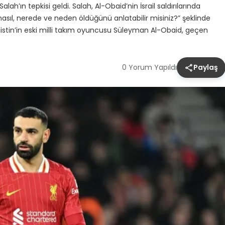
h’ın tepkisi geldi. Salah, Al-Obaid’nin İsrail saldırılarında
asıl, nerede ve neden öldüğünü anlatabilir misiniz?” şeklinde
stin’in eski milli takım oyuncusu Süleyman Al-Obaid, geçen
0 Yorum Yapıldı
Paylaş