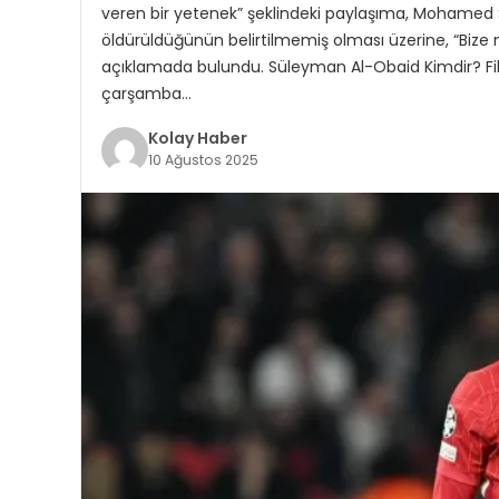
veren bir yetenek” şeklindeki paylaşıma, Mohamed Sala
öldürüldüğünün belirtilmemiş olması üzerine, “Bize n
açıklamada bulundu. Süleyman Al-Obaid Kimdir? Fili
çarşamba…
Kolay Haber
10 Ağustos 2025