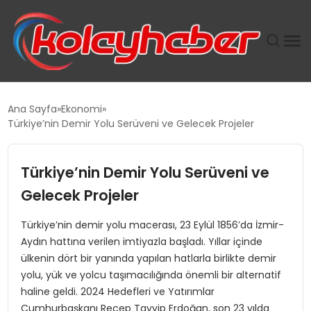
PLUS İNSAN KAYAKLARI
Ana Sayfa
Ekonomi
Türkiye’nin Demir Yolu Serüveni ve Gelecek Projeler
SUWEN’IN İSTIHDAM MODELI EKONOMIDE KADIN
GÜCÜNÜBÜYÜTÜYOR
Türkiye’nin Demir Yolu Serüveni ve
TANYER YAPI ZEMIN MÜHENDISLIĞINDE HEDEF
Gelecek Projeler
BÜYÜTTÜ
Türkiye’nin demir yolu macerası, 23 Eylül 1856’da İzmir-
Aydın hattına verilen imtiyazla başladı. Yıllar içinde
TOROSLAR’DA PAZAR GERGİNLİĞİ!
ülkenin dört bir yanında yapılan hatlarla birlikte demir
yolu, yük ve yolcu taşımacılığında önemli bir alternatif
haline geldi. 2024 Hedefleri ve Yatırımlar
Cumhurbaşkanı Recep Tayyip Erdoğan, son 23 yılda