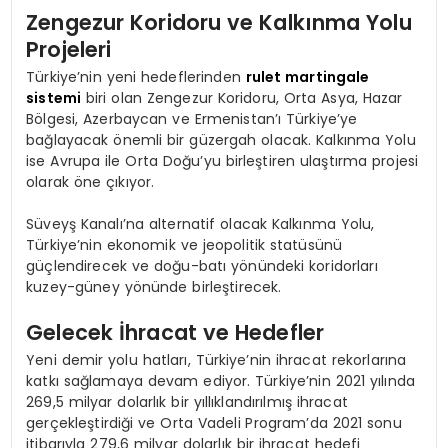
Zengezur Koridoru ve Kalkınma Yolu
Projeleri
Türkiye’nin yeni hedeflerinden
rulet martingale
sistemi
biri olan Zengezur Koridoru, Orta Asya, Hazar
Bölgesi, Azerbaycan ve Ermenistan’ı Türkiye’ye
bağlayacak önemli bir güzergah olacak. Kalkınma Yolu
ise Avrupa ile Orta Doğu’yu birleştiren ulaştırma projesi
olarak öne çıkıyor.
Süveyş Kanalı’na alternatif olacak Kalkınma Yolu,
Türkiye’nin ekonomik ve jeopolitik statüsünü
güçlendirecek ve doğu-batı yönündeki koridorları
kuzey-güney yönünde birleştirecek.
Gelecek İhracat ve Hedefler
Yeni demir yolu hatları, Türkiye’nin ihracat rekorlarına
katkı sağlamaya devam ediyor. Türkiye’nin 2021 yılında
269,5 milyar dolarlık bir yıllıklandırılmış ihracat
gerçekleştirdiği ve Orta Vadeli Program’da 2021 sonu
itibarıyla 279,6 milyar dolarlık bir ihracat hedefi