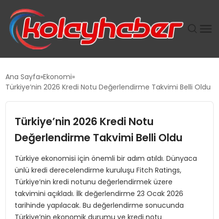
PLUS İNSAN KAYAKLARI
Ana Sayfa
Ekonomi
Türkiye’nin 2026 Kredi Notu Değerlendirme Takvimi Belli Oldu
SUWEN’IN İSTIHDAM MODELI EKONOMIDE KADIN
GÜCÜNÜBÜYÜTÜYOR
Türkiye’nin 2026 Kredi Notu
TANYER YAPI ZEMIN MÜHENDISLIĞINDE HEDEF
Değerlendirme Takvimi Belli Oldu
BÜYÜTTÜ
Türkiye ekonomisi için önemli bir adım atıldı. Dünyaca
ünlü kredi derecelendirme kuruluşu Fitch Ratings,
TOROSLAR’DA PAZAR GERGİNLİĞİ!
Türkiye’nin kredi notunu değerlendirmek üzere
takvimini açıkladı. İlk değerlendirme 23 Ocak 2026
tarihinde yapılacak. Bu değerlendirme sonucunda
Türkiye’nin ekonomik durumu ve kredi notu