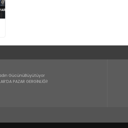
Kadın GücünüBüyütüyor
R’DA PAZAR GERGİNLİĞİ!