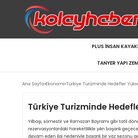
PLUS İNSAN KAYAK
TANYER YAPI ZE
Ana Sayfa
Ekonomi
Türkiye Turizminde Hedefler Yükse
Türkiye Turizminde Hedefle
Yılbaşı, sömestir ve Ramazan Bayramı gibi tatil dö
rezervasyonlardaki hareketlilikle yılın başarılı geç
devam eden ilgi nedeniyle başarılı bir yaz sezonu 