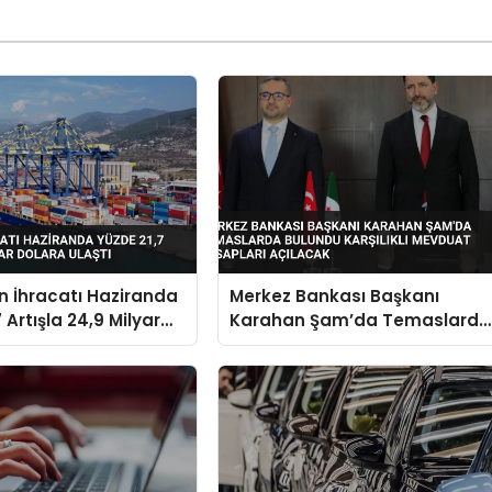
in İhracatı Haziranda
Merkez Bankası Başkanı
 Artışla 24,9 Milyar
Karahan Şam’da Temaslarda
aştı
Bulundu Karşılıklı Mevduat
Hesapları Açılacak