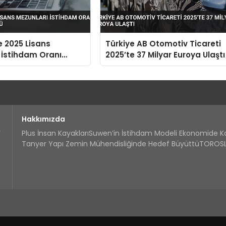
e 2025 Lisans
Türkiye AB Otomotiv Ticareti
 İstihdam Oranı
2025’te 37 Milyar Euroya Ulaştı
9’a Düştü
Hakkımızda
Plus İnsan Kayakları
Suwen’in İstihdam Modeli Ekonomide 
Tanyer Yapı Zemin Mühendisliğinde Hedef Büyüttü
TOROSLA