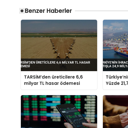
Benzer Haberler
TARSİM’den üreticilere 6,6
Türkiye’n
milyar TL hasar ödemesi
Yüzde 21,7
Dolara Ul