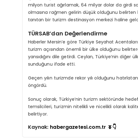
milyon turist ağırlamak, 64 milyar dolar da girdi sa
olmasına rağmen gelirin düşük olduğunu belirten İş
tanıtan bir turizm destinasyon merkezi haline geldi
TÜRSAB’dan Değerlendirme
Haberler Mersin’e göre Türkiye Seyahat Acentaları 
turizm açısından önemli bir ülke olduğunu belirterek,
yansıdığını dile getirdi. Ceylan, Türkiye’nin diğer
sunduğunu ifade etti.
Geçen yılın turizmde rekor yılı olduğunu hatırlat
öngördü.
Sonuç olarak, Türkiye’nin turizm sektöründe hedefle
temsilcileri, turizmin nitelikli ve nicelikli olarak k
belirtiyor.
Kaynak:
habergazetesi.com.tr ⏬👇