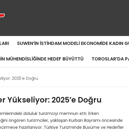
LARI
SUWEN’IN İSTIHDAM MODELI EKONOMIDE KADIN
MIN MÜHENDISLIĞINDE HEDEF BÜYÜTTÜ
TOROSLAR’DA PA
liyor: 2025’e Doğru
r Yükseliyor: 2025’e Doğru
nemlerindeki doluluk turizmciyi memnun etti. Erken
eceğini öngören turizmciler, yaklaşan Kurban Bayramı öncesinde
geçirmeye hazırlanıyor. Türkiye Turizminde Büyüme ve Hedefler