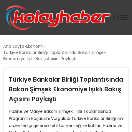
PLUS İNSAN KAYAKLARI
Ana Sayfa
Ekonomi
Türkiye Bankalar Birliği Toplantısında Bakan Şimşek
SUWEN’IN İSTIHDAM MODELI EKONOMIDE KADIN
Ekonomiye Işıklı Bakış Açısını Paylaştı
GÜCÜNÜBÜYÜTÜYOR
Türkiye Bankalar Birliği Toplantısında
TANYER YAPI ZEMIN MÜHENDISLIĞINDE HEDEF
BÜYÜTTÜ
Bakan Şimşek Ekonomiye Işıklı Bakış
Açısını Paylaştı
TOROSLAR’DA PAZAR GERGİNLİĞİ!
Hazine ve Maliye Bakanı Şimşek, TBB Toplantısında
Programın Başarısını Vurguladı Türkiye Bankalar Birliği’nin
düzenlediği geleneksel iftar yemeğine katılan Hazine ve