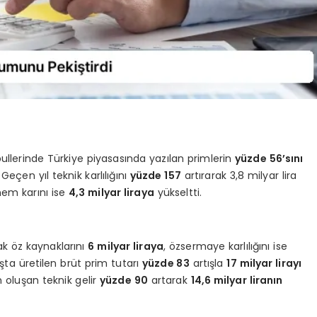
abullerinde Türkiye piyasasında yazılan primlerin
yüzde 56’sını
eçen yıl teknik karlılığını
yüzde 157
artırarak 3,8 milyar lira
nem karını ise
4,3 milyar liraya
yükseltti.
ak öz kaynaklarını
6 milyar liraya
, özsermaye karlılığını ise
nşta üretilen brüt prim tutarı
yüzde 83
artışla
17 milyar lirayı
n oluşan teknik gelir
yüzde 90
artarak
14,6 milyar liranın