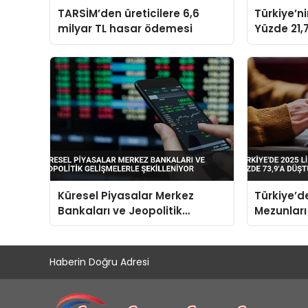
TARSİM’den üreticilere 6,6
Türkiye’n
milyar TL hasar ödemesi
Yüzde 21,7
Dolara Ul
Küresel Piyasalar Merkez
Türkiye’d
Bankaları ve Jeopolitik
Mezunları
Gelişmelerle Şekilleniyor
Yüzde 73,
Haberin Doğru Adresi