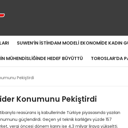
LARI
SUWEN’IN İSTIHDAM MODELI EKONOMIDE KADIN
MIN MÜHENDISLIĞINDE HEDEF BÜYÜTTÜ
TOROSLAR’DA PA
numunu Pekiştirdi
ider Konumunu Pekiştirdi
itibarıyla reasürans iş kabullerinde Türkiye piyasasında yazılan
onumunu güçlendirdi. Geçen yıl teknik karlılığını yüzde 157
irket, vergi öncesi dönem karını ise 4,3 milyar liraya yükseltti.