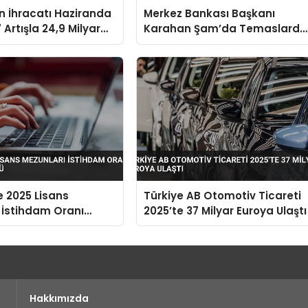
in İhracatı Haziranda
Merkez Bankası Başkanı
 Artışla 24,9 Milyar
Karahan Şam’da Temaslarda
aştı
Bulundu Karşılıklı Mevduat
Hesapları Açılacak
e 2025 Lisans
Türkiye AB Otomotiv Ticareti
 İstihdam Oranı
2025’te 37 Milyar Euroya Ulaştı
9’a Düştü
Hakkımızda