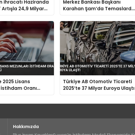
in İhracatı Haziranda
Merkez Bankası Başkanı
 Artışla 24,9 Milyar
Karahan Şam’da Temaslarda
aştı
Bulundu Karşılıklı Mevduat
Hesapları Açılacak
e 2025 Lisans
Türkiye AB Otomotiv Ticareti
 İstihdam Oranı
2025’te 37 Milyar Euroya Ulaştı
9’a Düştü
Hakkımızda