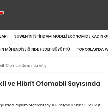
LARI
SUWEN’IN İSTIHDAM MODELI EKONOMIDE KADIN
MIN MÜHENDISLIĞINDE HEDEF BÜYÜTTÜ
TOROSLAR’DA PA
ibrit Otomobil Sayısında Artış
ikli ve Hibrit Otomobil Sayısında
ğe kayıtlı toplam otomobil sayısı 17 milyon 117 bin 983’e ulaştı.