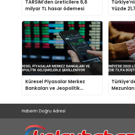
TARSİM’den üreticilere 6,6
Türkiye’n
milyar TL hasar ödemesi
Yüzde 21,7
Dolara Ul
Küresel Piyasalar Merkez
Türkiye’d
Bankaları ve Jeopolitik
Mezunları
Gelişmelerle Şekilleniyor
Yüzde 73,
Haberin Doğru Adresi