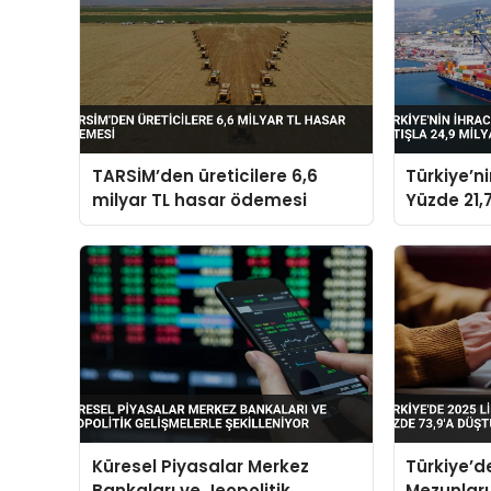
TARSİM’den üreticilere 6,6
Türkiye’n
milyar TL hasar ödemesi
Yüzde 21,7
Dolara Ul
Küresel Piyasalar Merkez
Türkiye’d
Bankaları ve Jeopolitik
Mezunları