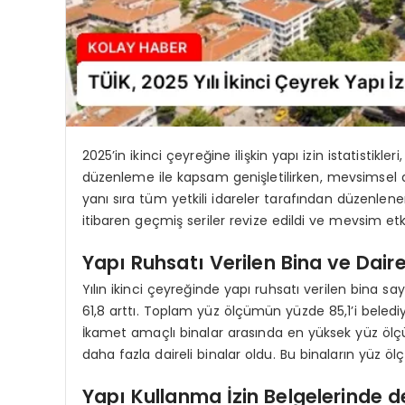
2025’in ikinci çeyreğine ilişkin yapı izin istatistikl
düzenleme ile kapsam genişletilirken, mevsimsel d
yanı sıra tüm yetkili idareler tarafından düzenlenen y
itibaren geçmiş seriler revize edildi ve mevsim etki
Yapı Ruhsatı Verilen Bina ve Dair
Yılın ikinci çeyreğinde yapı ruhsatı verilen bina s
61,8 arttı. Toplam yüz ölçümün yüzde 85,1’i belediyel
İkamet amaçlı binalar arasında en yüksek yüz ölçü
daha fazla daireli binalar oldu. Bu binaların yüz 
Yapı Kullanma İzin Belgelerinde d