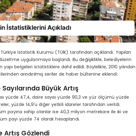
eri, Türkiye İstatistik Kurumu (TÜİK) tarafından açıklandı. Yapılan
üzeltme uygulanmaya başlandı. Bu değişiklikle, belediyelerin
apı belgeleri istatistiklere dahil edildi. Böylelikle, 2010 yılından
lerinden arındırılmış seriler de haber bültenine eklendi.
e Sayılarında Büyük Artış
ayısı yüzde 47,4, daire sayısı yüzde 90,3 ve yüz ölçümü yüzde
er, yüzde 14,9’u diğer yetkili idareler tarafından verildi.
m payına sahip olanlar ise 40,3 milyon metrekare ile iki ve
ölçüm payı yüzde 74 olarak hesaplandı.
e Artış Gözlendi