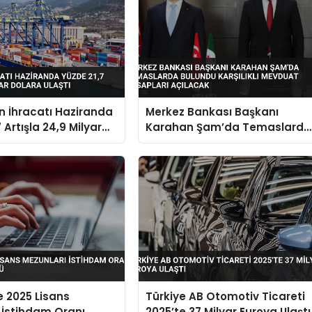
in İhracatı Haziranda
Merkez Bankası Başkanı
 Artışla 24,9 Milyar
Karahan Şam’da Temaslarda
aştı
Bulundu Karşılıklı Mevduat
Hesapları Açılacak
e 2025 Lisans
Türkiye AB Otomotiv Ticareti
 İstihdam Oranı
2025’te 37 Milyar Euroya Ulaştı