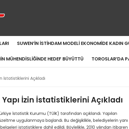
LARI
SUWEN’IN İSTIHDAM MODELI EKONOMIDE KADIN
MIN MÜHENDISLIĞINDE HEDEF BÜYÜTTÜ
TOROSLAR’DA PA
n İstatistiklerini Açıkladı
 Yapı İzin İstatistiklerini Açıkladı
i, Türkiye İstatistik Kurumu (TÜİK) tarafından açıklandı. Yapılan
zeltme uygulanmaya başlandı. Bu değişiklikle, belediyelerin yanı
geleri istatistiklere dahil edildi. Böylelikle, 2010 yılından itibaren