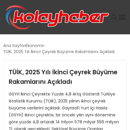
PLUS İNSAN KAYAKLARI
Ana Sayfa
Ekonomi
TÜİK, 2025 Yılı İkinci Çeyrek Büyüme Rakamlarını Açıkladı
SUWEN’IN İSTIHDAM MODELI EKONOMIDE KADIN
GÜCÜNÜBÜYÜTÜYOR
TÜİK, 2025 Yılı İkinci Çeyrek Büyüme
TANYER YAPI ZEMIN MÜHENDISLIĞINDE HEDEF
Rakamlarını Açıkladı
BÜYÜTTÜ
GSYH İkinci Çeyrekte Yüzde 4,8 Artış Gösterdi Türkiye
İstatistik Kurumu (TÜİK), 2025 yılının ikinci çeyrek
TOROSLAR’DA PAZAR GERGİNLİĞİ!
büyüme verilerini açıkladı. Gayrisafi Yurt İçi Hasıla
(GSYH) ikinci çeyrekte, bir önceki yılın aynı dönemine
göre yüzde 4,8 artarak 14 trilyon 578 milyar 556 milyon
TL olarak gerçekleşti. Sektörel Büyüme Oranları