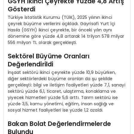
GSYH İkinci Çeyrekte Yüzde 4,8 Artış
Gösterdi
Türkiye İstatistik Kurumu (TÜİK), 2025 yılının ikinci
çeyrek büyüme verilerini açıkladı. Gayrisafi Yurt İçi
Hasıla (GSYH) ikinci çeyrekte, bir önceki yılın aynı
dönemine göre yüzde 4,8 artarak 14 trilyon 578 milyar
556 milyon TL olarak gerçekleşti.
Sektörel Büyüme Oranları
Değerlendirildi
İnşaat sektörü ikinci çeyrekte yüzde 10,9 büyürken,
diğer sektörlerdeki büyüme oranları da şu şekilde
gerçekleşti: bilgi ve iletişim faaliyetleri yüzde 7,1, sanayi
sektörü yüzde 6,1, ticaret, ulaştırma, konaklama ve
yiyecek hizmetleri yüzde 5,6 arttı. Tarım sektörü ise
yüzde 3,5, kamu yönetimi, eğitim, insan sağlığı ve
sosyal hizmet faaliyetleri ise yüzde 1,2 azaldı.
Bakan Bolat Değerlendirmelerde
Bulundu