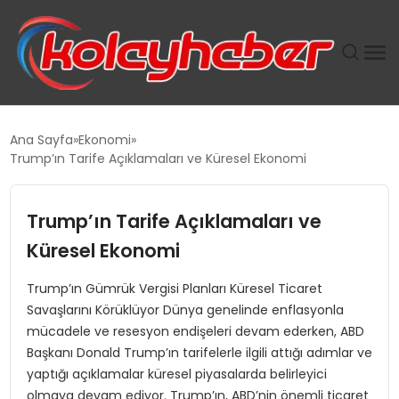
PLUS İNSAN KAYAKLARI
Ana Sayfa
Ekonomi
Trump’ın Tarife Açıklamaları ve Küresel Ekonomi
SUWEN’IN İSTIHDAM MODELI EKONOMIDE KADIN
GÜCÜNÜBÜYÜTÜYOR
Trump’ın Tarife Açıklamaları ve
TANYER YAPI ZEMIN MÜHENDISLIĞINDE HEDEF
Küresel Ekonomi
BÜYÜTTÜ
Trump’ın Gümrük Vergisi Planları Küresel Ticaret
Savaşlarını Körüklüyor Dünya genelinde enflasyonla
TOROSLAR’DA PAZAR GERGİNLİĞİ!
mücadele ve resesyon endişeleri devam ederken, ABD
Başkanı Donald Trump’ın tarifelerle ilgili attığı adımlar ve
yaptığı açıklamalar küresel piyasalarda belirleyici
olmaya devam ediyor. Trump’ın, ABD’nin önemli ticaret