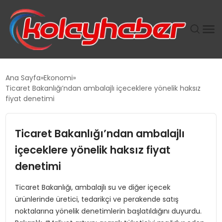
PLUS İNSAN KAYAKLARI
Ana Sayfa
Ekonomi
Ticaret Bakanlığı’ndan ambalajlı içeceklere yönelik haksız
SUWEN’IN İSTIHDAM MODELI EKONOMIDE KADIN
fiyat denetimi
GÜCÜNÜBÜYÜTÜYOR
Ticaret Bakanlığı’ndan ambalajlı
TANYER YAPI ZEMIN MÜHENDISLIĞINDE HEDEF
BÜYÜTTÜ
içeceklere yönelik haksız fiyat
denetimi
TOROSLAR’DA PAZAR GERGİNLİĞİ!
Ticaret Bakanlığı, ambalajlı su ve diğer içecek
ürünlerinde üretici, tedarikçi ve perakende satış
noktalarına yönelik denetimlerin başlatıldığını duyurdu.