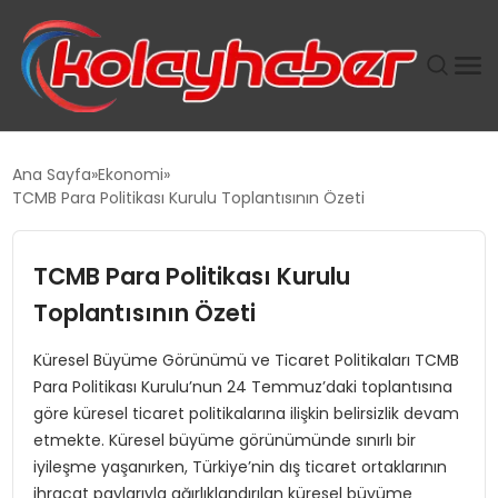
PLUS İNSAN KAYAKLARI
Ana Sayfa
Ekonomi
TCMB Para Politikası Kurulu Toplantısının Özeti
SUWEN’IN İSTIHDAM MODELI EKONOMIDE KADIN
GÜCÜNÜBÜYÜTÜYOR
TCMB Para Politikası Kurulu
TANYER YAPI ZEMIN MÜHENDISLIĞINDE HEDEF
Toplantısının Özeti
BÜYÜTTÜ
Küresel Büyüme Görünümü ve Ticaret Politikaları TCMB
Para Politikası Kurulu’nun 24 Temmuz’daki toplantısına
TOROSLAR’DA PAZAR GERGİNLİĞİ!
göre küresel ticaret politikalarına ilişkin belirsizlik devam
etmekte. Küresel büyüme görünümünde sınırlı bir
iyileşme yaşanırken, Türkiye’nin dış ticaret ortaklarının
ihracat paylarıyla ağırlıklandırılan küresel büyüme