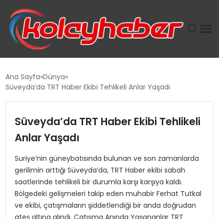
PLUS İNSAN KAYAKLARI
Ana Sayfa
Dünya
Süveyda’da TRT Haber Ekibi Tehlikeli Anlar Yaşadı
SUWEN’IN İSTIHDAM MODELI EKONOMIDE KADIN
GÜCÜNÜBÜYÜTÜYOR
Süveyda’da TRT Haber Ekibi Tehlikeli
TANYER YAPI ZEMIN MÜHENDISLIĞINDE HEDEF
Anlar Yaşadı
BÜYÜTTÜ
Suriye’nin güneybatısında bulunan ve son zamanlarda
gerilimin arttığı Süveyda’da, TRT Haber ekibi sabah
TOROSLAR’DA PAZAR GERGİNLİĞİ!
saatlerinde tehlikeli bir durumla karşı karşıya kaldı.
Bölgedeki gelişmeleri takip eden muhabir Ferhat Tutkal
ve ekibi, çatışmaların şiddetlendiği bir anda doğrudan
ateş altına alındı. Çatışma Anında Yaşananlar TRT