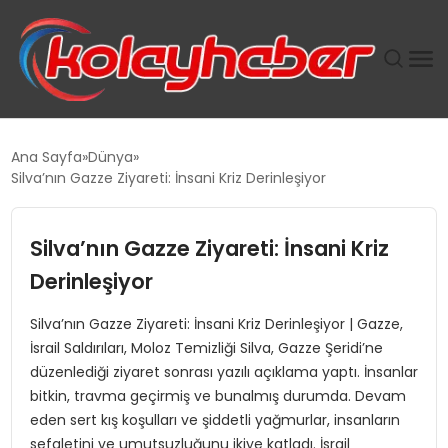
PLUS İNSAN KAYAKLARI
Ana Sayfa
Dünya
Silva’nın Gazze Ziyareti: İnsani Kriz Derinleşiyor
SUWEN’IN İSTIHDAM MODELI EKONOMIDE KADIN
GÜCÜNÜBÜYÜTÜYOR
Silva’nın Gazze Ziyareti: İnsani Kriz
TANYER YAPI ZEMIN MÜHENDISLIĞINDE HEDEF
Derinleşiyor
BÜYÜTTÜ
Silva’nın Gazze Ziyareti: İnsani Kriz Derinleşiyor | Gazze,
İsrail Saldırıları, Moloz Temizliği Silva, Gazze Şeridi’ne
TOROSLAR’DA PAZAR GERGİNLİĞİ!
düzenlediği ziyaret sonrası yazılı açıklama yaptı. İnsanlar
bitkin, travma geçirmiş ve bunalmış durumda. Devam
eden sert kış koşulları ve şiddetli yağmurlar, insanların
sefaletini ve umutsuzluğunu ikiye katladı. İsrail