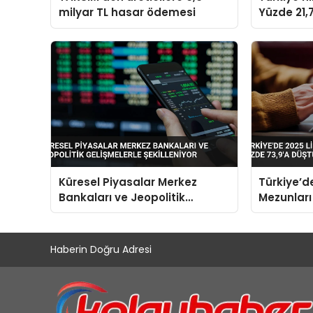
milyar TL hasar ödemesi
Yüzde 21,7
Dolara Ul
Küresel Piyasalar Merkez
Türkiye’d
Bankaları ve Jeopolitik
Mezunları
Gelişmelerle Şekilleniyor
Yüzde 73,
Haberin Doğru Adresi