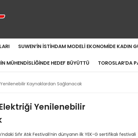
LARI
SUWEN’IN İSTIHDAM MODELI EKONOMIDE KADIN
MIN MÜHENDISLIĞINDE HEDEF BÜYÜTTÜ
TOROSLAR’DA PA
iği Yenilenebilir Kaynaklardan Sağlanacak
Elektriği Yenilenebilir
k
daki Sıfır Atık Festivali’nin dünyanın ilk YEK-G sertifikalı festivali