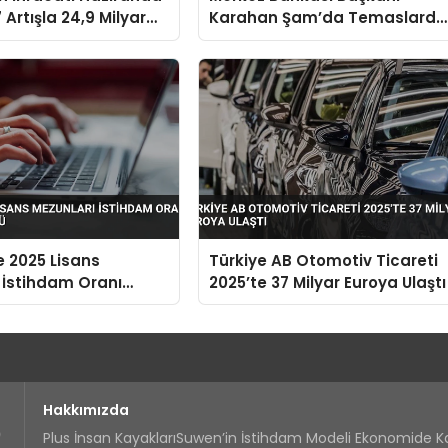
 Artışla 24,9 Milyar
Karahan Şam’da Temaslarda
aştı
Bulundu Karşılıklı Mevduat
Hesapları Açılacak
e 2025 Lisans
Türkiye AB Otomotiv Ticareti
 İstihdam Oranı
2025’te 37 Milyar Euroya Ulaştı
9’a Düştü
Hakkımızda
Plus İnsan Kayakları
Suwen’in İstihdam Modeli Ekonomide 