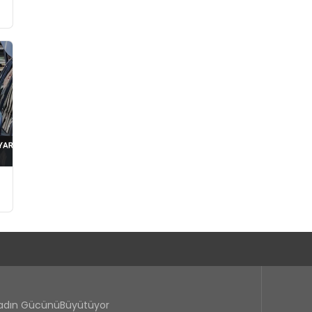
Kadın GücünüBüyütüyor