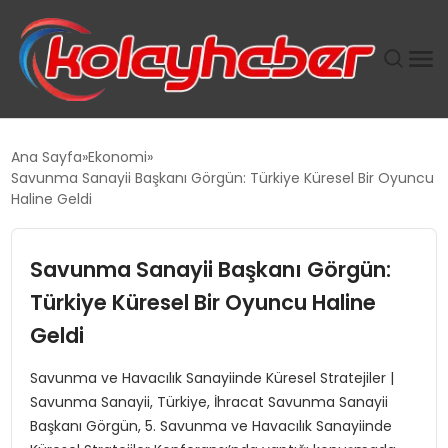
PLUS İNSAN KAYAKLARI
Ana Sayfa
Ekonomi
Savunma Sanayii Başkanı Görgün: Türkiye Küresel Bir Oyuncu
SUWEN’IN İSTIHDAM MODELI EKONOMIDE KADIN
Haline Geldi
GÜCÜNÜBÜYÜTÜYOR
Savunma Sanayii Başkanı Görgün:
TANYER YAPI ZEMIN MÜHENDISLIĞINDE HEDEF
BÜYÜTTÜ
Türkiye Küresel Bir Oyuncu Haline
Geldi
TOROSLAR’DA PAZAR GERGİNLİĞİ!
Savunma ve Havacılık Sanayiinde Küresel Stratejiler |
Savunma Sanayii, Türkiye, İhracat Savunma Sanayii
Başkanı Görgün, 5. Savunma ve Havacılık Sanayiinde