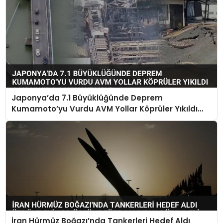
Japonya’da 7.1 Büyüklüğünde Deprem
Kumamoto’yu Vurdu AVM Yollar Köprüler Yıkıldı
Çok Sayıda Can Kaybı Var
İran Hürmüz Boğazı’nda Tankerleri Hedef Aldı