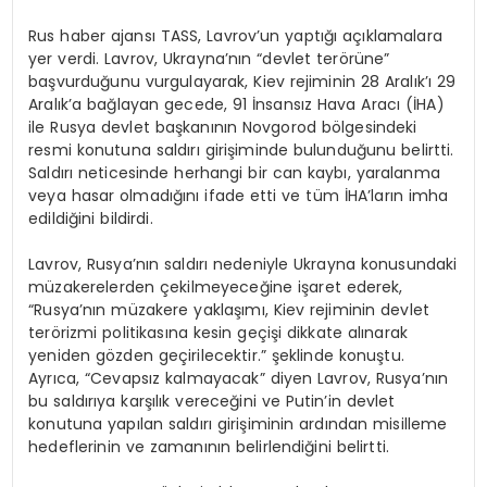
Rus haber ajansı TASS, Lavrov’un yaptığı açıklamalara
yer verdi. Lavrov, Ukrayna’nın “devlet terörüne”
başvurduğunu vurgulayarak, Kiev rejiminin 28 Aralık’ı 29
Aralık’a bağlayan gecede, 91 İnsansız Hava Aracı (İHA)
ile Rusya devlet başkanının Novgorod bölgesindeki
resmi konutuna saldırı girişiminde bulunduğunu belirtti.
Saldırı neticesinde herhangi bir can kaybı, yaralanma
veya hasar olmadığını ifade etti ve tüm İHA’ların imha
edildiğini bildirdi.
Lavrov, Rusya’nın saldırı nedeniyle Ukrayna konusundaki
müzakerelerden çekilmeyeceğine işaret ederek,
“Rusya’nın müzakere yaklaşımı, Kiev rejiminin devlet
terörizmi politikasına kesin geçişi dikkate alınarak
yeniden gözden geçirilecektir.” şeklinde konuştu.
Ayrıca, “Cevapsız kalmayacak” diyen Lavrov, Rusya’nın
bu saldırıya karşılık vereceğini ve Putin’in devlet
konutuna yapılan saldırı girişiminin ardından misilleme
hedeflerinin ve zamanının belirlendiğini belirtti.