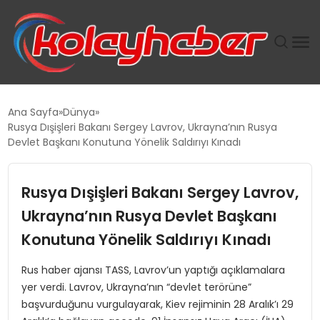
PLUS İNSAN KAYAKLARI
Ana Sayfa
Dünya
Rusya Dışişleri Bakanı Sergey Lavrov, Ukrayna’nın Rusya
SUWEN’IN İSTIHDAM MODELI EKONOMIDE KADIN
Devlet Başkanı Konutuna Yönelik Saldırıyı Kınadı
GÜCÜNÜBÜYÜTÜYOR
Rusya Dışişleri Bakanı Sergey Lavrov,
TANYER YAPI ZEMIN MÜHENDISLIĞINDE HEDEF
BÜYÜTTÜ
Ukrayna’nın Rusya Devlet Başkanı
Konutuna Yönelik Saldırıyı Kınadı
TOROSLAR’DA PAZAR GERGİNLİĞİ!
Rus haber ajansı TASS, Lavrov’un yaptığı açıklamalara
yer verdi. Lavrov, Ukrayna’nın “devlet terörüne”
başvurduğunu vurgulayarak, Kiev rejiminin 28 Aralık’ı 29