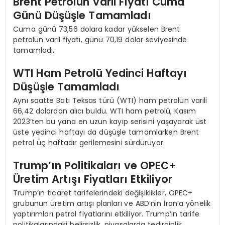
Brent Petrolün Varil Fiyatı Cuma
Günü Düşüşle Tamamladı
Cuma günü 73,56 dolara kadar yükselen Brent
petrolün varil fiyatı, günü 70,19 dolar seviyesinde
tamamladı.
WTI Ham Petrolü Yedinci Haftayı
Düşüşle Tamamladı
Aynı saatte Batı Teksas türü (WTI) ham petrolün varili
66,42 dolardan alıcı buldu. WTI ham petrolü, Kasım
2023’ten bu yana en uzun kayıp serisini yaşayarak üst
üste yedinci haftayı da düşüşle tamamlarken Brent
petrol üç haftadır gerilemesini sürdürüyor.
Trump’ın Politikaları ve OPEC+
Üretim Artışı Fiyatları Etkiliyor
Trump’ın ticaret tarifelerindeki değişiklikler, OPEC+
grubunun üretim artışı planları ve ABD’nin İran’a yönelik
yaptırımları petrol fiyatlarını etkiliyor. Trump’ın tarife
politikalarındaki belirsizlik, piyasalarda tedirginlik