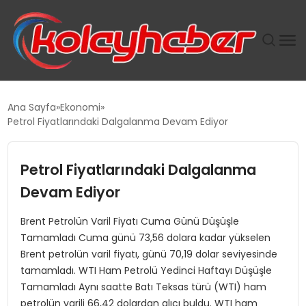
PLUS İNSAN KAYAKLARI
Ana Sayfa
Ekonomi
Petrol Fiyatlarındaki Dalgalanma Devam Ediyor
SUWEN’IN İSTIHDAM MODELI EKONOMIDE KADIN
GÜCÜNÜBÜYÜTÜYOR
Petrol Fiyatlarındaki Dalgalanma
TANYER YAPI ZEMIN MÜHENDISLIĞINDE HEDEF
Devam Ediyor
BÜYÜTTÜ
Brent Petrolün Varil Fiyatı Cuma Günü Düşüşle
Tamamladı Cuma günü 73,56 dolara kadar yükselen
TOROSLAR’DA PAZAR GERGİNLİĞİ!
Brent petrolün varil fiyatı, günü 70,19 dolar seviyesinde
tamamladı. WTI Ham Petrolü Yedinci Haftayı Düşüşle
Tamamladı Aynı saatte Batı Teksas türü (WTI) ham
petrolün varili 66,42 dolardan alıcı buldu. WTI ham