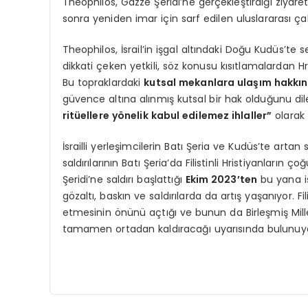
Theophilos, Gazze Şeridi’ne gerçekleştirdiği ziyare
sonra yeniden imar için sarf edilen uluslararası ça
Theophilos, İsrail’in işgal altındaki Doğu Kudüs’te
dikkati çeken yetkili, söz konusu kısıtlamalardan Hris
Bu topraklardaki
kutsal mekanlara ulaşım hakkın
güvence altına alınmış kutsal bir hak olduğunu dile
ritüellere yönelik kabul edilemez ihlaller”
olarak 
İsrailli yerleşimcilerin Batı Şeria ve Kudüs’te artan sa
saldırılarının Batı Şeria’da Filistinli Hristiyanların 
Şeridi’ne saldırı başlattığı
Ekim 2023’ten
bu yana işg
gözaltı, baskın ve saldırılarda da artış yaşanıyor. Filis
etmesinin önünü açtığı ve bunun da Birleşmiş Millet
tamamen ortadan kaldıracağı uyarısında bulunuyo