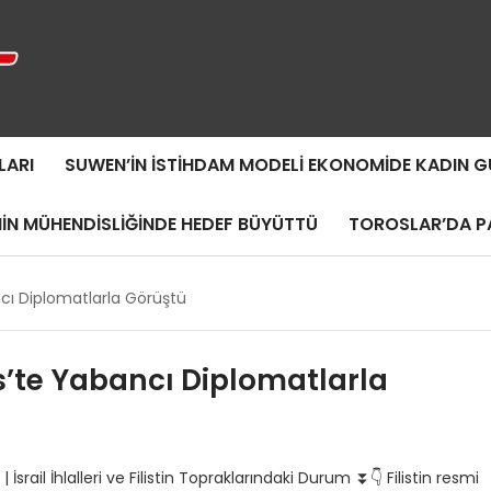
LARI
SUWEN’IN İSTIHDAM MODELI EKONOMIDE KADIN
MIN MÜHENDISLIĞINDE HEDEF BÜYÜTTÜ
TOROSLAR’DA PA
ncı Diplomatlarla Görüştü
s’te Yabancı Diplomatlarla
İsrail İhlalleri ve Filistin Topraklarındaki Durum ⏬👇 Filistin resmi