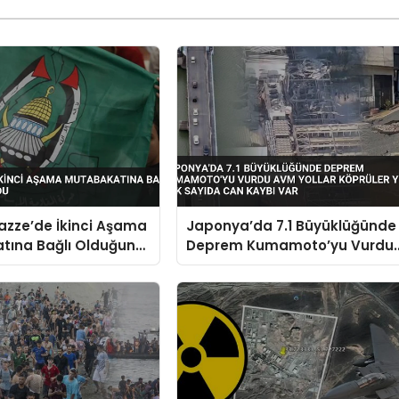
zze’de İkinci Aşama
Japonya’da 7.1 Büyüklüğünde
tına Bağlı Olduğunu
Deprem Kumamoto’yu Vurdu
AVM Yollar Köprüler Yıkıldı Ço
Sayıda Can Kaybı Var