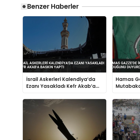
Benzer Haberler
İsrail Askerleri Kalendiya’da
Hamas Ga
Ezanı Yasakladı Kefr Akab’a
Mutabaka
Baskın Yaptı
Duyurdu