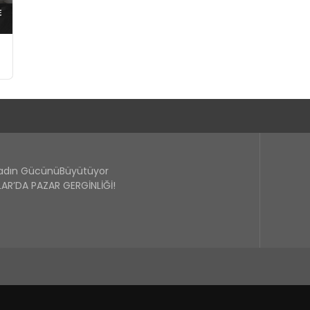
Kadın GücünüBüyütüyor
R’DA PAZAR GERGİNLİĞİ!