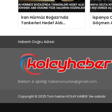
İran Hürmüz Boğazı’nda
İspanya C
Tankerleri Hedef Aldı
Göçmen Ak
Ürdün’deki ABD Üssüne Füze
Kişi Deniz
Saldırısı Düzenledi
Haberin Doğru Adresi
Reklam & İşbirliği:
habersonuclari@gmail.com
Copyright © 2025 Tüm hakları KOLAY HABER 'de saklıdır.