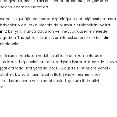
te değinerek, İsrail saldırıları sonucu orada oluşan yıkımdan
baların önemine işaret etti.
 seyahat özgürlüğü ve ibadet özgürlüğüne getirdiği kısıtlamalara
tiyanların dini etkinliklerinin de olumsuz etkilendiğini belirtti.
ın
2 bin yıllık inanca dayanan ve mevcut düzenlemelerde
 getiren Theophilos, İsrail’in zorunlu askeri önlemlerini
“dini
nitelendirdi.
ldırılarını hatırlatan yetkili, İsraillilerin son zamanlardaki
çoğunlukta olduğu beldelere de uzadığına işaret etti. İsrail’in Gazze
al altındaki Batı Şeria ile Doğu Kudüs’te Filistinlilere yönelik
tinliler, bu saldırıların İsrail’in Batı Şeria’yı resmen ilhak
ler kararlarında yer alan iki devletli çözüm ihtimalini
r.