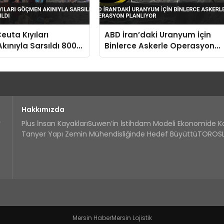
euta Kıyıları
ABD İran’daki Uranyum İçin
ınıyla Sarsıldı 800
Binlerce Askerle Operasyon
e Açıldı
Planlıyor
Hakkımızda
Plus İnsan Kayakları
Suwen’in İstihdam Modeli Ekonomide 
Tanyer Yapı Zemin Mühendisliğinde Hedef Büyüttü
TOROSLA
Mersin Haber
Mersin Lojistik