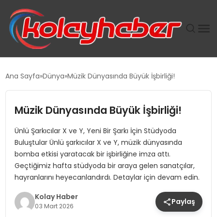
PLUS İNSAN KAYAKLARI
Ana Sayfa
Dünya
Müzik Dünyasında Büyük İşbirliği!
SUWEN’IN İSTIHDAM MODELI EKONOMIDE KADIN
GÜCÜNÜBÜYÜTÜYOR
Müzik Dünyasında Büyük İşbirliği!
Ünlü Şarkıcılar X ve Y, Yeni Bir Şarkı İçin Stüdyoda
TANYER YAPI ZEMIN MÜHENDISLIĞINDE HEDEF
Buluştular Ünlü şarkıcılar X ve Y, müzik dünyasında
BÜYÜTTÜ
bomba etkisi yaratacak bir işbirliğine imza attı.
Geçtiğimiz hafta stüdyoda bir araya gelen sanatçılar,
TOROSLAR’DA PAZAR GERGİNLİĞİ!
hayranlarını heyecanlandırdı. Detaylar için devam edin.
Kolay Haber
Paylaş
03 Mart 2026