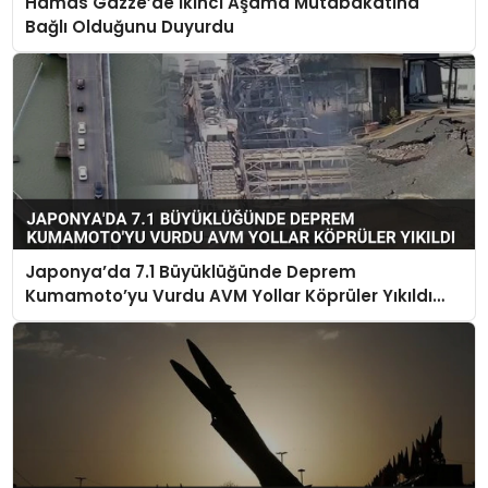
Hamas Gazze’de İkinci Aşama Mutabakatına
Bağlı Olduğunu Duyurdu
Japonya’da 7.1 Büyüklüğünde Deprem
Kumamoto’yu Vurdu AVM Yollar Köprüler Yıkıldı
Çok Sayıda Can Kaybı Var