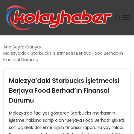
PLUS İNSAN KAYAKLARI
Ana Sayfa
Dünya
Malezya’daki Starbucks İşletmecisi Berjaya Food Berhad’ın
SUWEN’IN İSTIHDAM MODELI EKONOMIDE KADIN
Finansal Durumu
GÜCÜNÜBÜYÜTÜYOR
Malezya’daki Starbucks İşletmecisi
TANYER YAPI ZEMIN MÜHENDISLIĞINDE HEDEF
BÜYÜTTÜ
Berjaya Food Berhad’ın Finansal
Durumu
TOROSLAR’DA PAZAR GERGİNLİĞİ!
Malezya’da faaliyet gösteren Starbucks markasının
işletme hakkına sahip olan “Berjaya Food Berhad” şirketi,
son üç aylık döneme ilişkin finansal raporunu yayımladı.