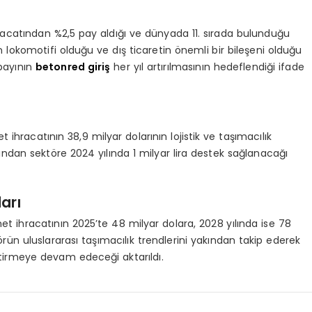
 ihracatından %2,5 pay aldığı ve dünyada 11. sırada bulunduğu
ın lokomotifi olduğu ve dış ticaretin önemli bir bileşeni olduğu
 payının
betonred giriş
her yıl artırılmasının hedeflendiği ifade
 ihracatının 38,9 milyar dolarının lojistik ve taşımacılık
afından sektöre 2024 yılında 1 milyar lira destek sağlanacağı
arı
et ihracatının 2025’te 48 milyar dolara, 2028 yılında ise 78
örün uluslararası taşımacılık trendlerini yakından takip ederek
ştirmeye devam edeceği aktarıldı.