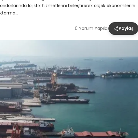
ridorlarında lojistik hizmetlerini birleştirerek ölçek ekonomilerini
 aktarma…
0 Yorum Yapıldı
Paylaş