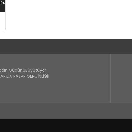
Kadın GücünüBüyütüyor
R’DA PAZAR GERGİNLİĞİ!