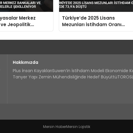
iyasalar Merkez
Türkiye’de 2025 Lisans
 ve Jeopolitik
Mezunları İstihdam Oranı
le Şekilleniyor
Yüzde 73,9’a Düştü
Hakkımızda
Plus İnsan Kayakları
Suwen’in İstihdam Modeli Ekonomide 
Tanyer Yapı Zemin Mühendisliğinde Hedef Büyüttü
TOROSLA
Mersin Haber
Mersin Lojistik