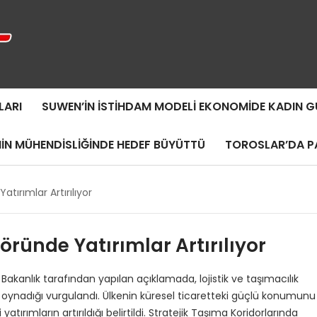
LARI
SUWEN’IN İSTIHDAM MODELI EKONOMIDE KADIN
MIN MÜHENDISLIĞINDE HEDEF BÜYÜTTÜ
TOROSLAR’DA PA
atırımlar Artırılıyor
töründe Yatırımlar Artırılıyor
yor Bakanlık tarafından yapılan açıklamada, lojistik ve taşımacılık
l oynadığı vurgulandı. Ülkenin küresel ticaretteki güçlü konumunu
tırımların artırıldığı belirtildi. Stratejik Taşıma Koridorlarında