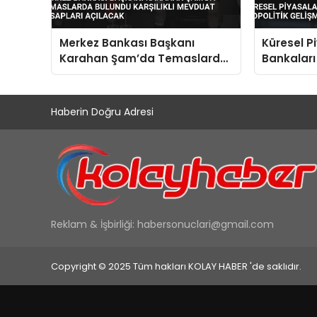
Merkez Bankası Başkanı
Küresel P
Karahan Şam’da Temaslarda
Bankaları
Bulundu Karşılıklı Mevduat
Gelişmeler
Hesapları Açılacak
Haberin Doğru Adresi
Reklam & İşbirliği:
habersonuclari@gmail.com
Copyright © 2025 Tüm hakları KOLAY HABER 'de saklıdır.