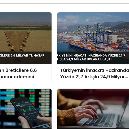
n üreticilere 6,6
Türkiye’nin İhracatı Hazirand
 hasar ödemesi
Yüzde 21,7 Artışla 24,9 Milyar
Dolara Ulaştı