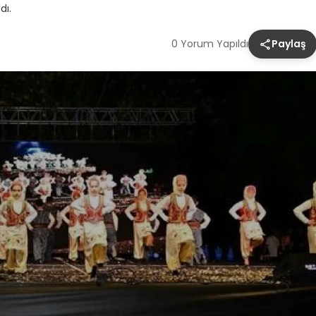
dı.
0 Yorum Yapıldı
Paylaş