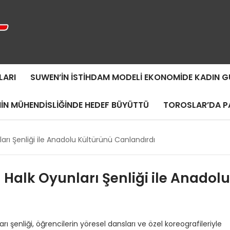
LARI
SUWEN’IN İSTIHDAM MODELI EKONOMIDE KADIN
MIN MÜHENDISLIĞINDE HEDEF BÜYÜTTÜ
TOROSLAR’DA PA
ları Şenliği ile Anadolu Kültürünü Canlandırdı
 Halk Oyunları Şenliği ile Anadolu
rı şenliği, öğrencilerin yöresel dansları ve özel koreografileriyle