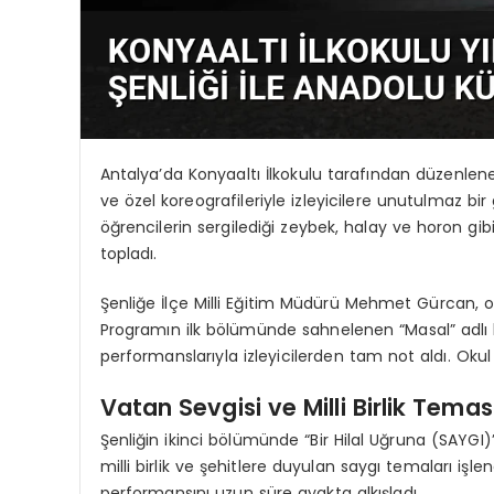
Antalya’da Konyaaltı İlkokulu tarafından düzenlenen
ve özel koreografileriyle izleyicilere unutulmaz bir
öğrencilerin sergilediği zeybek, halay ve horon gib
topladı.
Şenliğe İlçe Milli Eğitim Müdürü Mehmet Gürcan, okul
Programın ilk bölümünde sahnelenen “Masal” adlı k
performanslarıyla izleyicilerden tam not aldı. Ok
Vatan Sevgisi ve Milli Birlik Temas
Şenliğin ikinci bölümünde “Bir Hilal Uğruna (SAYGI)
milli birlik ve şehitlere duyulan saygı temaları işlen
performansını uzun süre ayakta alkışladı.