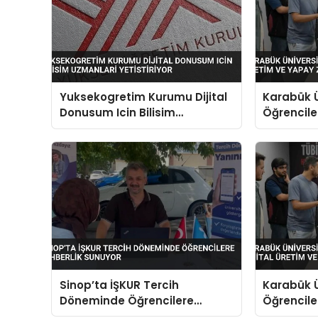
Yuksekogretim Kurumu Dijital
Karabük Ü
Donusum Icin Bilisim
Öğrenciler
Uzmanlari Yetistiriyor
Yapay Zek
Sinop’ta İŞKUR Tercih
Karabük Ü
Döneminde Öğrencilere
Öğrenciler
Rehberlik Sunuyor
Yapay Zek