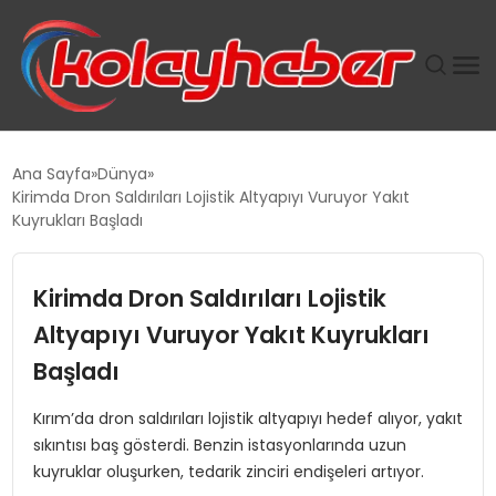
PLUS İNSAN KAYAKLARI
Ana Sayfa
Dünya
Kirimda Dron Saldırıları Lojistik Altyapıyı Vuruyor Yakıt
SUWEN’IN İSTIHDAM MODELI EKONOMIDE KADIN
Kuyrukları Başladı
GÜCÜNÜBÜYÜTÜYOR
Kirimda Dron Saldırıları Lojistik
TANYER YAPI ZEMIN MÜHENDISLIĞINDE HEDEF
BÜYÜTTÜ
Altyapıyı Vuruyor Yakıt Kuyrukları
Başladı
TOROSLAR’DA PAZAR GERGİNLİĞİ!
Kırım’da dron saldırıları lojistik altyapıyı hedef alıyor, yakıt
sıkıntısı baş gösterdi. Benzin istasyonlarında uzun
kuyruklar oluşurken, tedarik zinciri endişeleri artıyor.