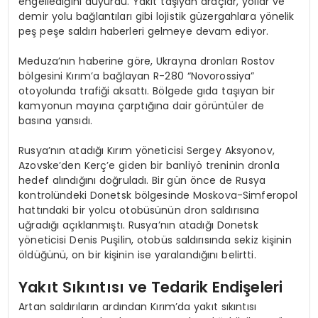
engellediğini duyurdu. Yakıt taşıyan araçlar, yollar ve
demir yolu bağlantıları gibi lojistik güzergahlara yönelik
peş peşe saldırı haberleri gelmeye devam ediyor.
Meduza’nın haberine göre, Ukrayna dronları Rostov
bölgesini Kırım’a bağlayan R-280 “Novorossiya”
otoyolunda trafiği aksattı. Bölgede gıda taşıyan bir
kamyonun mayına çarptığına dair görüntüler de
basına yansıdı.
Rusya’nın atadığı Kırım yöneticisi Sergey Aksyonov,
Azovske’den Kerç’e giden bir banliyö treninin dronla
hedef alındığını doğruladı. Bir gün önce de Rusya
kontrolündeki Donetsk bölgesinde Moskova-Simferopol
hattındaki bir yolcu otobüsünün dron saldırısına
uğradığı açıklanmıştı. Rusya’nın atadığı Donetsk
yöneticisi Denis Puşilin, otobüs saldırısında sekiz kişinin
öldüğünü, on bir kişinin ise yaralandığını belirtti.
Yakıt Sıkıntısı ve Tedarik Endişeleri
Artan saldırıların ardından Kırım’da yakıt sıkıntısı