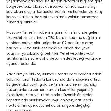
yaşanmaya başlandı. Reuters’ın aktardığı bilgilere göre,
bölgedeki bazı akaryakıt istasyonlarında uzun araç
kuyrukları oluştu. Sürücüler benzin kısıtlamalarıyla karşı
karşıya kalırken, bazı istasyonlarda yakıtın tamamen
tükendiği bildirildi.
Moscow Times’ın haberine göre, Kırım’ın önde gelen
akaryakıt zincirlerinden TES, benzin kuponu dağıtımını
yeniden askıya aldı. Bölgede AI-92 benzinde araç
başına 20 litre sınırı getirildiği ve bidonlara yakıt
satışının yasaklandığı belirtildi. Yerel yetkililer, yakıt
sıkıntısının bir süre daha devam edebileceği yönünde
uyarıda bulundu.
Yakıt kriziyle birlikte, Kırım’a uzanan kara koridorundaki
saldırılar, ürün tedariki konusunda da endişeleri artırdı.
Bölgede akaryakıt, gıda ve temel ürünlerin taşındığı
güzergahlarda zaman zaman kesintiler yaşandığı
aktarılıyor. Kara yolu trafiğinde güvenlik önlemleri
kapsamında sınırlamalar uygulanırken, bazı geçiş
noktalarının operasyonel duruma göre değiştiği
gözlemleniyor.