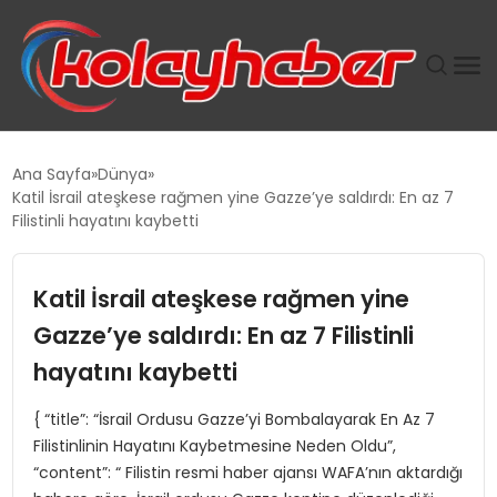
PLUS İNSAN KAYAKLARI
Ana Sayfa
Dünya
Katil İsrail ateşkese rağmen yine Gazze’ye saldırdı: En az 7
SUWEN’IN İSTIHDAM MODELI EKONOMIDE KADIN
Filistinli hayatını kaybetti
GÜCÜNÜBÜYÜTÜYOR
Katil İsrail ateşkese rağmen yine
TANYER YAPI ZEMIN MÜHENDISLIĞINDE HEDEF
BÜYÜTTÜ
Gazze’ye saldırdı: En az 7 Filistinli
hayatını kaybetti
TOROSLAR’DA PAZAR GERGİNLİĞİ!
{ “title”: “İsrail Ordusu Gazze’yi Bombalayarak En Az 7
Filistinlinin Hayatını Kaybetmesine Neden Oldu”,
“content”: “ Filistin resmi haber ajansı WAFA’nın aktardığı