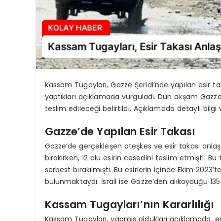
Kassam Tugayları, Gazze Şeridi’nde yapılan esir t
yaptıkları açıklamada vurguladı. Dün akşam Gazze’d
teslim edileceği belirtildi. Açıklamada detaylı bilgi 
Gazze’de Yapılan Esir Takası
Gazze’de gerçekleşen ateşkes ve esir takası anlaşm
bırakırken, 12 ölü esirin cesedini teslim etmişti. Bu 
serbest bırakılmıştı. Bu esirlerin içinde Ekim 2023’
bulunmaktaydı. İsrail ise Gazze’den alıkoyduğu 135 F
Kassam Tugayları’nın Kararlılığı
Kassam Tugayları, yapmış oldukları açıklamada, esi