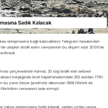
akası anlaşmasına bağlı kalacaklarını Telegram hesabından
e ulaşılan İsrailli esirin cenazesinin bu akşam saat 20.00’de
verilmedi.
ası çerçevesinde Hamas, 20 sağ İsrailli esiri serbest
takasın karşılığında İsrail hapishanelerindeki 250 esirden 1718’i
ten bu yana Gazze Şeridi’nde alıkonulan 1968 Filistinli de
ilistinlinin cenazesini iade etmişti.
r takası anlaşmasına bağlı kalarak, verilen sözleri yerine