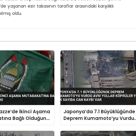
’de yaşanan esir takasının taraflar arasındaki karşılıklı
lmış oldu.
zze’de İkinci Aşama
Japonya’da 7.1 Büyüklüğünde
tına Bağlı Olduğunu
Deprem Kumamoto’yu Vurdu
AVM Yollar Köprüler Yıkıldı Ço
Sayıda Can Kaybı Var