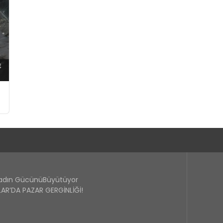
Kadın GücünüBüyütüyor
R’DA PAZAR GERGİNLİĞİ!