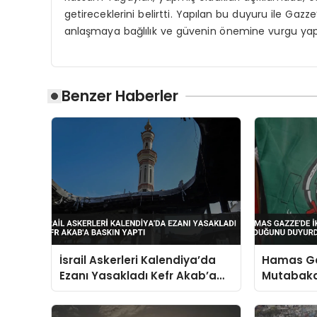
getireceklerini belirtti. Yapılan bu duyuru ile Gazze
anlaşmaya bağlılık ve güvenin önemine vurgu yapı
Benzer Haberler
İsrail Askerleri Kalendiya’da
Hamas Ga
Ezanı Yasakladı Kefr Akab’a
Mutabaka
Baskın Yaptı
Duyurdu