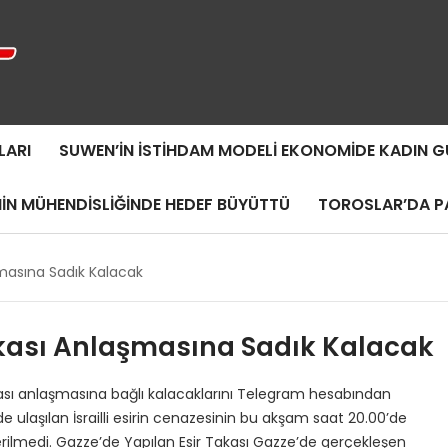
LARI
SUWEN’IN İSTIHDAM MODELI EKONOMIDE KADIN
MIN MÜHENDISLIĞINDE HEDEF BÜYÜTTÜ
TOROSLAR’DA PA
şmasına Sadık Kalacak
akası Anlaşmasına Sadık Kalacak
kası anlaşmasına bağlı kalacaklarını Telegram hesabından
 ulaşılan İsrailli esirin cenazesinin bu akşam saat 20.00’de
 verilmedi. Gazze’de Yapılan Esir Takası Gazze’de gerçekleşen