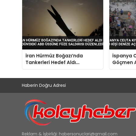
İran Hürmüz Boğazı’nda
İspanya C
Tankerleri Hedef Aldı
Göçmen Ak
Ürdün’deki ABD Üssüne Füze
Kişi Deniz
Saldırısı Düzenledi
Haberin Doğru Adresi
Reklam & İşbirliği:
habersonuclari@gmail.com