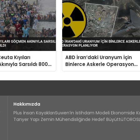
euta Kıyıları
ABD İran’daki Uranyum İçin
ınıyla Sarsıldı 800
Binlerce Askerle Operasyon
e Açıldı
Planlıyor
Hakkımızda
Plus İnsan Kayakları
Suwen’in İstihdam Modeli Ekonomide 
Tanyer Yapı Zemin Mühendisliğinde Hedef Büyüttü
TOROSLA