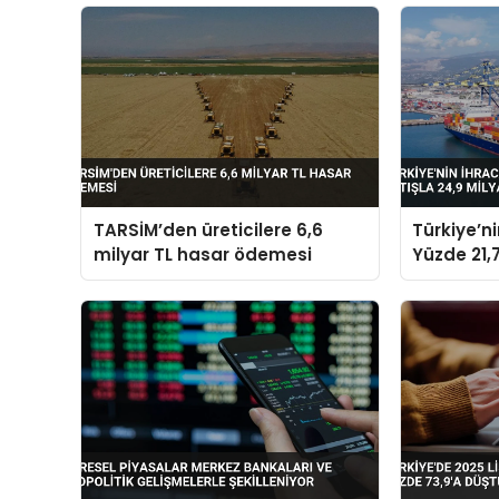
TARSİM’den üreticilere 6,6
Türkiye’n
milyar TL hasar ödemesi
Yüzde 21,7
Dolara Ul