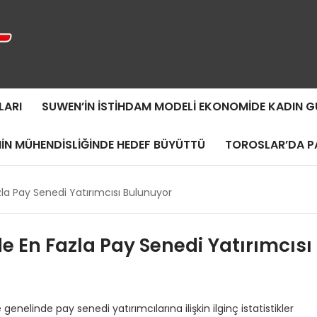
LARI
SUWEN’IN İSTIHDAM MODELI EKONOMIDE KADIN
MIN MÜHENDISLIĞINDE HEDEF BÜYÜTTÜ
TOROSLAR’DA PA
zla Pay Senedi Yatırımcısı Bulunuyor
de En Fazla Pay Senedi Yatırımcısı
enelinde pay senedi yatırımcılarına ilişkin ilginç istatistikler