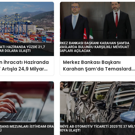
in İhracatı Haziranda
Merkez Bankası Başkanı
 Artışla 24,9 Milyar
Karahan Şam’da Temaslarda
aştı
Bulundu Karşılıklı Mevduat
Hesapları Açılacak