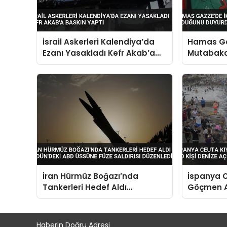
İsrail Askerleri Kalendiya’da
Hamas Ga
Ezanı Yasakladı Kefr Akab’a
Mutabaka
Baskın Yaptı
Duyurdu
İran Hürmüz Boğazı’nda
İspanya C
Tankerleri Hedef Aldı
Göçmen Ak
Ürdün’deki ABD Üssüne Füze
Kişi Deniz
Saldırısı Düzenledi
Haberin Doğru Adresi