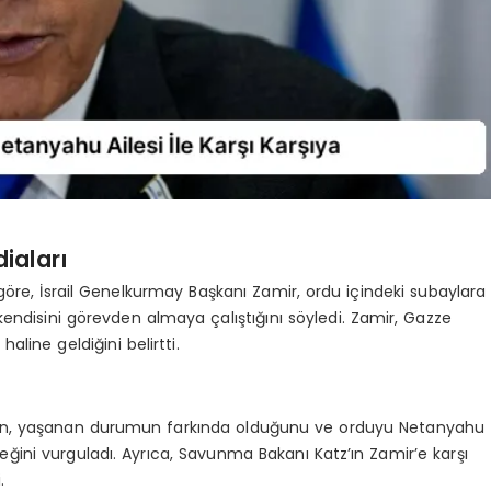
iaları
öre, İsrail Genelkurmay Başkanı Zamir, ordu içindeki subaylara
kendisini görevden almaya çalıştığını söyledi. Zamir, Gazze
line geldiğini belirtti.
r’in, yaşanan durumun farkında olduğunu ve orduyu Netanyahu
ğini vurguladı. Ayrıca, Savunma Bakanı Katz’ın Zamir’e karşı
.