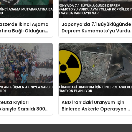
zze’de İkinci Aşama
Japonya’da 7.1 Büyüklüğünde
tına Bağlı Olduğunu
Deprem Kumamoto’yu Vurdu
AVM Yollar Köprüler Yıkıldı Ço
Sayıda Can Kaybı Var
euta Kıyıları
ABD İran’daki Uranyum İçin
ınıyla Sarsıldı 800
Binlerce Askerle Operasyon
e Açıldı
Planlıyor