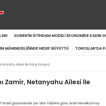
LARI
SUWEN’IN İSTIHDAM MODELI EKONOMIDE KADIN
MIN MÜHENDISLIĞINDE HEDEF BÜYÜTTÜ
TOROSLAR’DA PA
tanyahu Ailesi İle Karşı Karşıya
 Zamir, Netanyahu Ailesi İle
 Israel gazetesinde yer alan habere göre, İsrail Genelkurmay