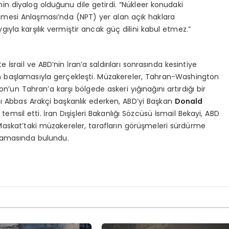
in diyalog olduğunu dile getirdi. “Nükleer konudaki
enmesi Anlaşması’nda (NPT) yer alan açık haklara
ıyla karşılık vermiştir ancak güç dilini kabul etmez.”
te İsrail ve ABD’nin İran’a saldırıları sonrasında kesintiye
başlamasıyla gerçekleşti. Müzakereler, Tahran-Washington
’un Tahran’a karşı bölgede askeri yığınağını artırdığı bir
nı Abbas Arakçi başkanlık ederken, ABD’yi Başkan
Donald
emsil etti. İran Dışişleri Bakanlığı Sözcüsü İsmail Bekayi, ABD
a Maskat’taki müzakereler, tarafların görüşmeleri sürdürme
lamasında bulundu.