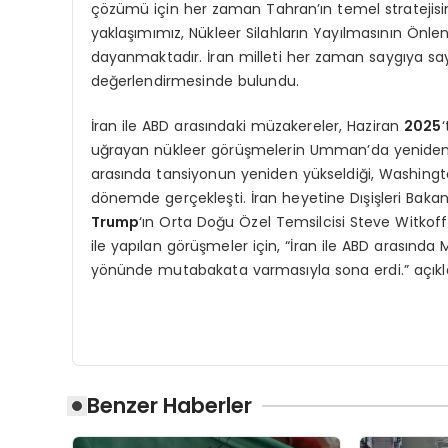
çözümü için her zaman Tahran’ın temel stratejisin
yaklaşımımız, Nükleer Silahların Yayılmasının Önl
dayanmaktadır. İran milleti her zaman saygıya sayg
değerlendirmesinde bulundu.
İran ile ABD arasındaki müzakereler, Haziran
2025
‘
uğrayan nükleer görüşmelerin Umman’da yeniden 
arasında tansiyonun yeniden yükseldiği, Washington
dönemde gerçekleşti. İran heyetine Dışişleri Baka
Trump
‘ın Orta Doğu Özel Temsilcisi Steve Witkoff t
ile yapılan görüşmeler için, “İran ile ABD arasınd
yönünde mutabakata varmasıyla sona erdi.” açık
Benzer Haberler