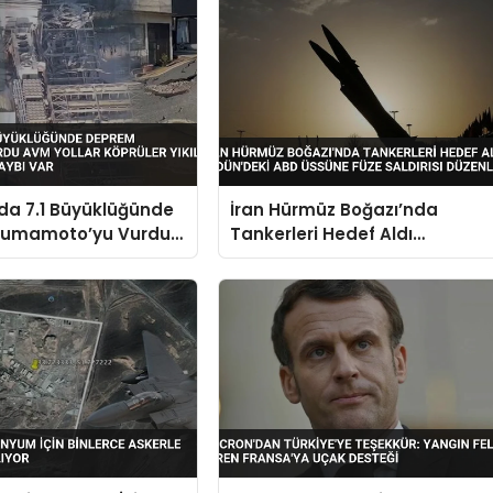
da 7.1 Büyüklüğünde
İran Hürmüz Boğazı’nda
umamoto’yu Vurdu
Tankerleri Hedef Aldı
 Köprüler Yıkıldı Çok
Ürdün’deki ABD Üssüne Füze
an Kaybı Var
Saldırısı Düzenledi