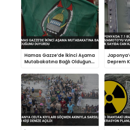
Hamas Gazze’de İkinci Aşama
Japonya’
Mutabakatına Bağlı Olduğunu
Deprem K
Duyurdu
AVM Yollar
Sayıda C