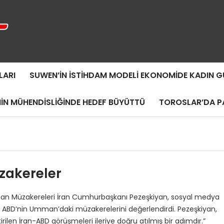
LARI
SUWEN’IN İSTIHDAM MODELI EKONOMIDE KADIN
MIN MÜHENDISLIĞINDE HEDEF BÜYÜTTÜ
TOROSLAR’DA PA
zakereler
mman Müzakereleri İran Cumhurbaşkanı Pezeşkiyan, sosyal medya
e ABD’nin Umman’daki müzakerelerini değerlendirdi. Pezeşkiyan,
rilen İran-ABD görüşmeleri ileriye doğru atılmış bir adımdır.”