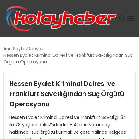
PLUS İNSAN KAYAKLARI
Ana Sayfa
Dünya
Hessen Eyalet Kriminal Dairesi ve Frankfurt Savcılığından Suç
SUWEN’IN İSTIHDAM MODELI EKONOMIDE KADIN
Örgütü Operasyonu
GÜCÜNÜBÜYÜTÜYOR
Hessen Eyalet Kriminal Dairesi ve
TANYER YAPI ZEMIN MÜHENDISLIĞINDE HEDEF
BÜYÜTTÜ
Frankfurt Savcılığından Suç Örgütü
Operasyonu
TOROSLAR’DA PAZAR GERGİNLİĞİ!
Hessen Eyalet Kriminal Dairesi ve Frankfurt Savcılığı, 34
ila 78 yaşlarındaki 2’si kadın, 8 Alman vatandaşı
hakkında “suç örgütü kurmak ve çete halinde belgede