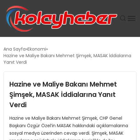
PLUS İNSAN KAYAKLARI
Ana Sayfa
Ekonomi
Hazine ve Maliye Bakanı Mehmet Şimşek, MASAK İddialarına
SUWEN’IN İSTIHDAM MODELI EKONOMIDE KADIN
Yanıt Verdi
GÜCÜNÜBÜYÜTÜYOR
Hazine ve Maliye Bakanı Mehmet
TANYER YAPI ZEMIN MÜHENDISLIĞINDE HEDEF
BÜYÜTTÜ
Şimşek, MASAK İddialarına Yanıt
Verdi
TOROSLAR’DA PAZAR GERGİNLİĞİ!
Hazine ve Maliye Bakanı Mehmet Şimşek, CHP Genel
Başkanı Özgür Özel’in MASAK hakkındaki açıklamalarına
sosyal medya üzerinden cevap verdi. Şimşek, MASAK