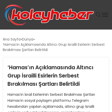
PLUS İNSAN KAYAKLARI
Ana Sayfa
Dünya
‘Hamas’ın Açıklamasında Altıncı Grup İsrailli Esirlerin Serbest
SUWEN’IN İSTIHDAM MODELI EKONOMIDE KADIN
Bırakılması Şartları Belirtildi
GÜCÜNÜBÜYÜTÜYOR
‘Hamas’ın Açıklamasında Altıncı
TANYER YAPI ZEMIN MÜHENDISLIĞINDE HEDEF
BÜYÜTTÜ
Grup İsrailli Esirlerin Serbest
Bırakılması Şartları Belirtildi
TOROSLAR’DA PAZAR GERGİNLİĞİ!
Hamas’ın İsrail Esirlerinin Serbest Bırakılması Şartları
Hamas’ın sosyal paylaşım platformu Telegram
hesabından yapılan açıklamada, altıncı grup İsrailli