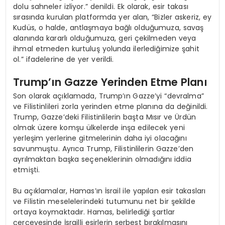
dolu sahneler izliyor.” denildi. Ek olarak, esir takası
sırasında kurulan platformda yer alan, “Bizler askeriz, ey
Kudüs, o halde, antlaşmaya bağlı olduğumuza, savaş
alanında kararlı olduğumuza, geri çekilmeden veya
ihmal etmeden kurtuluş yolunda ilerlediğimize şahit
ol.” ifadelerine de yer verildi.
Trump’ın Gazze Yerinden Etme Planı
Son olarak açıklamada, Trump’ın Gazze’yi “devralma”
ve Filistinlileri zorla yerinden etme planına da değinildi.
Trump, Gazze’deki Filistinlilerin başta Mısır ve Ürdün
olmak üzere komşu ülkelerde inşa edilecek yeni
yerleşim yerlerine gitmelerinin daha iyi olacağını
savunmuştu. Ayrıca Trump, Filistinlilerin Gazze’den
ayrılmaktan başka seçeneklerinin olmadığını iddia
etmişti.
Bu açıklamalar, Hamas’ın İsrail ile yapılan esir takasları
ve Filistin meselelerindeki tutumunu net bir şekilde
ortaya koymaktadır. Hamas, belirlediği şartlar
çerçevesinde İsrailli esirlerin serbest bırakılmasını