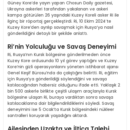
Güney Kore’de yayın yapan Chosun Daily gazetesi,
Ukrayna askerleri tarafından yakalanan ve askeri
kampa götürülen 26 yaşındaki Kuzey Koreli asker Ri ile
ilginç bir röportaj gerçekleştirdi. Ri, 10 Ekim 2024’te
Kuzey Kore’den ayrılıp savaşmak için Rusya’ya nasıl
gönderildiğini detaylı bir şekilde anlattı.
Ri’nin Yolculuğu ve Savaş Deneyimi
Ri, Rusya’nın Kursk bölgesine gönderilmeden önce
Kuzey Kore ordusunda 10 yıl görev yaptığını ve Kuzey
Kore’nin gizli operasyonlarını yöneten istihbarat ajansı
Genel Keşif Bürosu’nda da çalıştığını belirtti. Ri, eğitim
için Rusya’ya gönderildiği söylendiğini ve savaşa
katılacağından habersiz olduğunu ifade etti. Yaklaşık 2
bin 500 askerle birlikte çeşitli ulaşım araçlarıyla Kursk
bölgesine ulaşan Ri, buraya vardıktan sonra savaşa
katılacaklarına dair bilgilendirildiklerini söyledi. Savaş
deneyimini ise 5 Ocak’ta Kursk bölgesindeki nükleer
santralleri koruyarak yaşadığını aktardı.
Ailesinden Uzakta ve İltica Talebi