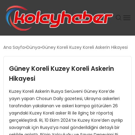
PLUS İNSAN KAYAKLARI
Ana Sayfa
Dünya
Güney Koreli Kuzey Koreli Askerin Hikayesi
SUWEN’IN İSTIHDAM MODELI EKONOMIDE KADIN
GÜCÜNÜBÜYÜTÜYOR
Güney Koreli Kuzey Koreli Askerin
Hikayesi
TANYER YAPI ZEMIN MÜHENDISLIĞINDE HEDEF
BÜYÜTTÜ
Kuzey Koreli Askerin Rusya Serüveni Güney Kore’de
yayın yapan Chosun Daily gazetesi, Ukrayna askerleri
TOROSLAR’DA PAZAR GERGİNLİĞİ!
tarafından yakalanan ve askeri kampa götürülen 26
yaşındaki Kuzey Koreli asker Ri ile ilginç bir röportaj
gerçekleştirdi. Ri, 10 Ekim 2024’te Kuzey Kore’den ayrılıp
savaşmak için Rusya’ya nasıl gönderildiğini detaylı bir
şekilde anlattı. Ri’nin Yolculuğu ve Savaş Deneyimi Ri,