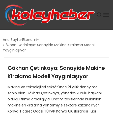
PLUS İNSAN KAYAKLARI
Ana Sayfa
Ekonomi
Gökhan Çetinkaya: Sanayide Makine Kiralama Modeli
SUWEN’IN İSTIHDAM MODELI EKONOMIDE KADIN
Yaygınlaşıyor
GÜCÜNÜBÜYÜTÜYOR
Gökhan Çetinkaya: Sanayide Makine
TANYER YAPI ZEMIN MÜHENDISLIĞINDE HEDEF
BÜYÜTTÜ
Kiralama Modeli Yaygınlaşıyor
Makine ve teknolojileri sektöründe 21 yıllık deneyime
TOROSLAR’DA PAZAR GERGİNLİĞİ!
sahip olan Gökhan Çetinkaya, yönetim kurulu başkanı
olduğu firma aracılığıyla, üretim tesislerinde kullanılan
makineleri kiralama yöntemiyle sektöre kazandırıyor.
Konya Ticaret Odası TÜYAP Konya Uluslararası Fuar