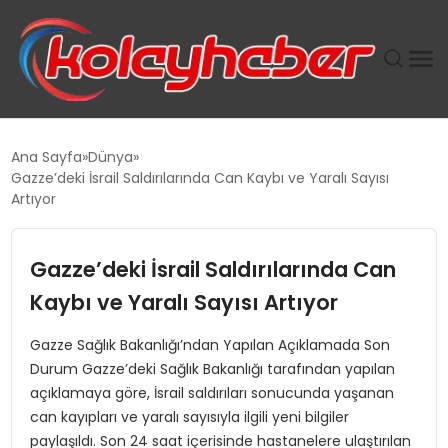
PLUS İNSAN KAYAKLARI
Ana Sayfa
Dünya
Gazze’deki İsrail Saldırılarında Can Kaybı ve Yaralı Sayısı
SUWEN’IN İSTIHDAM MODELI EKONOMIDE KADIN
Artıyor
GÜCÜNÜBÜYÜTÜYOR
Gazze’deki İsrail Saldırılarında Can
TANYER YAPI ZEMIN MÜHENDISLIĞINDE HEDEF
BÜYÜTTÜ
Kaybı ve Yaralı Sayısı Artıyor
Gazze Sağlık Bakanlığı’ndan Yapılan Açıklamada Son
TOROSLAR’DA PAZAR GERGİNLİĞİ!
Durum Gazze’deki Sağlık Bakanlığı tarafından yapılan
açıklamaya göre, İsrail saldırıları sonucunda yaşanan
can kayıpları ve yaralı sayısıyla ilgili yeni bilgiler
paylaşıldı. Son 24 saat içerisinde hastanelere ulaştırılan