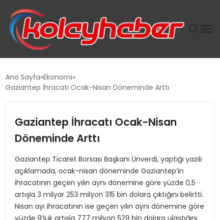
PLUS İNSAN KAYAKLARI
Ana Sayfa
Ekonomi
Gaziantep İhracatı Ocak-Nisan Döneminde Arttı
SUWEN’IN İSTIHDAM MODELI EKONOMIDE KADIN
GÜCÜNÜBÜYÜTÜYOR
Gaziantep İhracatı Ocak-Nisan
TANYER YAPI ZEMIN MÜHENDISLIĞINDE HEDEF
Döneminde Arttı
BÜYÜTTÜ
Gaziantep Ticaret Borsası Başkanı Ünverdi, yaptığı yazılı
açıklamada, ocak-nisan döneminde Gaziantep’in
TOROSLAR’DA PAZAR GERGİNLİĞİ!
ihracatının geçen yılın aynı dönemine göre yüzde 0,5
artışla 3 milyar 253 milyon 315 bin dolara çıktığını belirtti.
Nisan ayı ihracatının ise geçen yılın aynı dönemine göre
yüzde 9’luk artışla 777 milyon 529 bin dolara ulaştığını