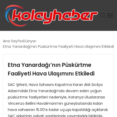
PLUS İNSAN KAYAKLARI
Ana Sayfa
Dünya
Etna Yanardağı’nın Püskürtme Faaliyeti Hava Ulaşımını Etkiledi
SUWEN’IN İSTIHDAM MODELI EKONOMIDE KADIN
GÜCÜNÜBÜYÜTÜYOR
Etna Yanardağı’nın Püskürtme
TANYER YAPI ZEMIN MÜHENDISLIĞINDE HEDEF
Faaliyeti Hava Ulaşımını Etkiledi
BÜYÜTTÜ
SAC Şirketi, Hava Sahasını Kapatma Kararı Aldı Sicilya
Adası’ndaki Etna Yanardağı’nda devam eden yoğun
TOROSLAR’DA PAZAR GERGİNLİĞİ!
püskürtme faaliyetleri nedeniyle, Katanya Uluslararası
Vincenzo Bellini Havalimanı’nın güneybatısında kalan
hava sahasının 15.00’e kadar uçuşa kapatıldığı açıklandı.
SAC şirketinin sabah saatlerinde yayımladığı bildiride,