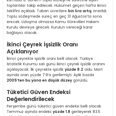
toplantılar takip edilecek. Hükümet geçen hafta ikinci
teklifini açıkladı. Taban ücretlere
bin lira artış
önerildi.
Toplu sözleşmede süreç en geç 31 Ağustos’ta sona
erecek. Uzlaşma olmazsa Kamu Görevlileri Hakem
Kurulu devreye girecek. Kurulun vereceği karar
bağlayıcı olacak.
İkinci Çeyrek İşsizlik Oranı
Açıklanıyor
İkinci çeyrekte işsizlik oranı belli olacak. Türkiye
İstatistik Kurumu salı günü ikinci çeyrek işsizlik oranını
açıklayacak. İlk çeyrekte işsizlik
yüzde 8.2
oldu. Mart
ayında oran yüzde 7.9’a gerilemişti. Aylık bazda
2005’ten bu yana en düşük düzey
görüldü.
Tüketici Güven Endeksi
Değerlendirilecek
Perşembe günü tüketici güven endeksi belli olacak.
Temmuz ayında endeks
yüzde 1.8
gerileyerek 83.5