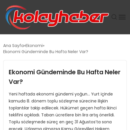
PLUS İNSAN KAYAKLARI
Ana Sayfa
Ekonomi
Ekonomi Gündeminde Bu Hafta Neler Var?
SUWEN’IN İSTIHDAM MODELI EKONOMIDE KADIN
GÜCÜNÜBÜYÜTÜYOR
Ekonomi Gündeminde Bu Hafta Neler
TANYER YAPI ZEMIN MÜHENDISLIĞINDE HEDEF
Var?
BÜYÜTTÜ
Yeni haftada ekonomi gündemi yoğun… Yurt içinde
kamuda 8. dönem toplu sözleşme sürecine ilişkin
TOROSLAR’DA PAZAR GERGİNLİĞİ!
toplantılar takip edilecek. Hükümet geçen hafta ikinci
teklifini açıkladı. Taban ücretlere bin lira artış önerildi.
Toplu sözleşmede süreç en geç 31 Ağustos’ta sona
erecek. Uzlaşma olmazsa Kamu Görevlileri Hakem