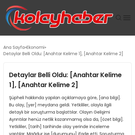
PLUS İNSAN KAYAKLARI
Ana Sayfa
Ekonomi
Detaylar Belli Oldu: [Anahtar Kelime 1], [Anahtar Kelime 2]
SUWEN’IN İSTIHDAM MODELI EKONOMIDE KADIN
GÜCÜNÜBÜYÜTÜYOR
Detaylar Belli Oldu: [Anahtar Kelime
TANYER YAPI ZEMIN MÜHENDISLIĞINDE HEDEF
1], [Anahtar Kelime 2]
BÜYÜTTÜ
Şüpheli hakkında yapılan açıklamaya göre, [ana bilgi].
Bu olay, [yer] meydana geldi. Yetkililer, olayla ilgili
TOROSLAR’DA PAZAR GERGİNLİĞİ!
detaylı bir soruşturma başlattılar. Olayın Gelişimi
Ayrıntılar henüz netlik kazanmamış olsa da, [özet bilgi].
Yetkililer, [tarih] tarihinde olay yerinde inceleme
yaptılar. Mağdur ise [durumunu] ifade etti. Soruşturma