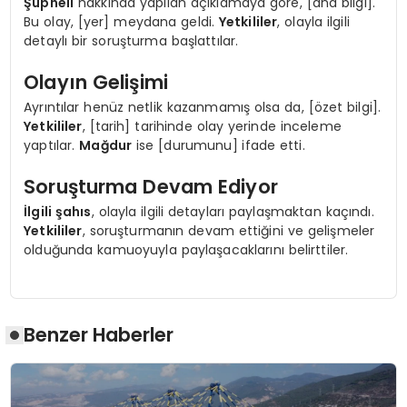
Şüpheli
hakkında yapılan açıklamaya göre, [ana bilgi].
Bu olay, [yer] meydana geldi.
Yetkililer
, olayla ilgili
detaylı bir soruşturma başlattılar.
Olayın Gelişimi
Ayrıntılar henüz netlik kazanmamış olsa da, [özet bilgi].
Yetkililer
, [tarih] tarihinde olay yerinde inceleme
yaptılar.
Mağdur
ise [durumunu] ifade etti.
Soruşturma Devam Ediyor
İlgili şahıs
, olayla ilgili detayları paylaşmaktan kaçındı.
Yetkililer
, soruşturmanın devam ettiğini ve gelişmeler
olduğunda kamuoyuyla paylaşacaklarını belirttiler.
Benzer Haberler