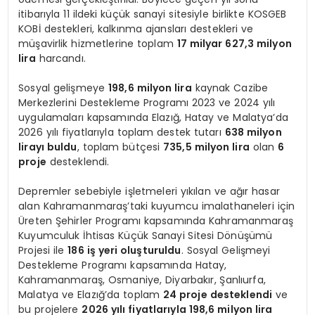
itibarıyla 11 ildeki küçük sanayi sitesiyle birlikte KOSGEB
KOBİ destekleri, kalkınma ajansları destekleri ve
müşavirlik hizmetlerine toplam
17 milyar 627,3 milyon
lira
harcandı.
Sosyal gelişmeye
198,6 milyon lira
kaynak Cazibe
Merkezlerini Destekleme Programı 2023 ve 2024 yılı
uygulamaları kapsamında Elazığ, Hatay ve Malatya’da
2026 yılı fiyatlarıyla toplam destek tutarı
638 milyon
lirayı buldu
, toplam bütçesi
735,5 milyon lira
olan
6
proje
desteklendi.
Depremler sebebiyle işletmeleri yıkılan ve ağır hasar
alan Kahramanmaraş’taki kuyumcu imalathaneleri için
Üreten Şehirler Programı kapsamında Kahramanmaraş
Kuyumculuk İhtisas Küçük Sanayi Sitesi Dönüşümü
Projesi ile
186 iş yeri oluşturuldu
. Sosyal Gelişmeyi
Destekleme Programı kapsamında Hatay,
Kahramanmaraş, Osmaniye, Diyarbakır, Şanlıurfa,
Malatya ve Elazığ’da toplam
24 proje desteklendi
ve
bu projelere
2026 yılı fiyatlarıyla 198,6 milyon lira