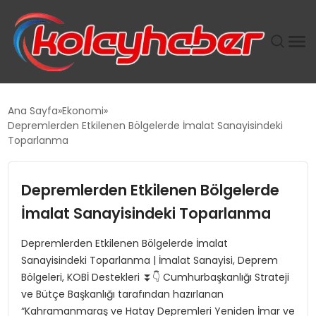
PLUS İNSAN KAYAKLARI
Ana Sayfa
Ekonomi
Depremlerden Etkilenen Bölgelerde İmalat Sanayisindeki
SUWEN’IN İSTIHDAM MODELI EKONOMIDE KADIN
Toparlanma
GÜCÜNÜBÜYÜTÜYOR
Depremlerden Etkilenen Bölgelerde
TANYER YAPI ZEMIN MÜHENDISLIĞINDE HEDEF
BÜYÜTTÜ
İmalat Sanayisindeki Toparlanma
Depremlerden Etkilenen Bölgelerde İmalat
TOROSLAR’DA PAZAR GERGİNLİĞİ!
Sanayisindeki Toparlanma | İmalat Sanayisi, Deprem
Bölgeleri, KOBİ Destekleri ⏬👇 Cumhurbaşkanlığı Strateji
ve Bütçe Başkanlığı tarafından hazırlanan
“Kahramanmaraş ve Hatay Depremleri Yeniden İmar ve