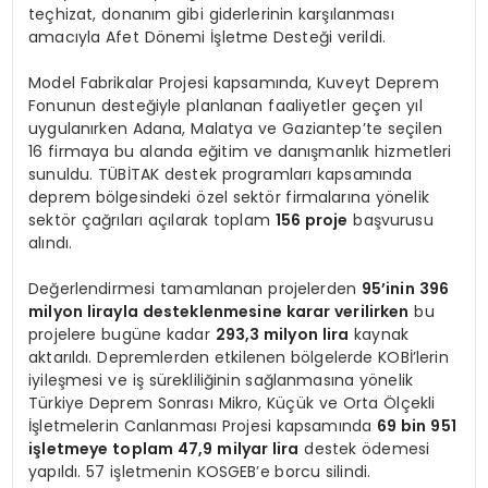
teçhizat, donanım gibi giderlerinin karşılanması
amacıyla Afet Dönemi İşletme Desteği verildi.
Model Fabrikalar Projesi kapsamında, Kuveyt Deprem
Fonunun desteğiyle planlanan faaliyetler geçen yıl
uygulanırken Adana, Malatya ve Gaziantep’te seçilen
16 firmaya bu alanda eğitim ve danışmanlık hizmetleri
sunuldu. TÜBİTAK destek programları kapsamında
deprem bölgesindeki özel sektör firmalarına yönelik
sektör çağrıları açılarak toplam
156 proje
başvurusu
alındı.
Değerlendirmesi tamamlanan projelerden
95’inin 396
milyon lirayla desteklenmesine karar verilirken
bu
projelere bugüne kadar
293,3 milyon lira
kaynak
aktarıldı. Depremlerden etkilenen bölgelerde KOBİ’lerin
iyileşmesi ve iş sürekliliğinin sağlanmasına yönelik
Türkiye Deprem Sonrası Mikro, Küçük ve Orta Ölçekli
İşletmelerin Canlanması Projesi kapsamında
69 bin 951
işletmeye toplam 47,9 milyar lira
destek ödemesi
yapıldı. 57 işletmenin KOSGEB’e borcu silindi.