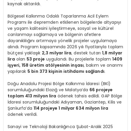
kaynak aktarıldı.
Bölgesel Kalkınma Odaklı Toparlanma Acil Eylem
Programı ile depremden etkilenen bölgelerde altyapıyı
ve yaşam kalitesini iyileştirmeye, sosyal ve kültürel
canlanmayı sağlamaya ve bölgenin afetlere
dayanıklılığını artırmaya yönelik projeler uygulamaya
alındı. Program kapsamında 2026 yılı fiyatlarıyla toplam
bütçesi yaklaşık
2,3 milyar lira
, destek tutarı
1,8 milyar
lira
olan
53 proje
uygulandı. Bu projelerle toplam
1409
işyeri, 158 üretim atölyesinin inşası
, bakım ve onarımı
yapılarak
5 bin 373 kişinin istihdamı sağlandı
.
Doğu Anadolu Projesi Bölge Kalkınma İdaresi (BKİ)
sorumluluğundaki Elazığ ve Malatya’da
66 projeye
toplam 413 milyon lira
ödenek tahsis edildi. GAP Bölge
İdaresi sorumluluğundaki Adıyaman, Gaziantep, Kilis ve
Şanlıurfa’da
114 projeye 1 milyar 634 milyon lira
ödenek verildi.
Sanayi ve Teknoloji Bakanlığınca Şubat-Aralık 2025