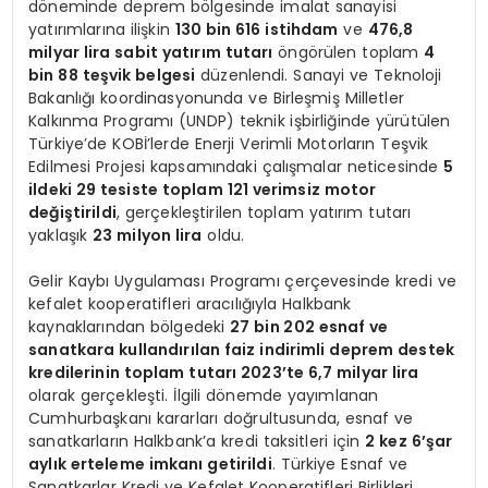
döneminde deprem bölgesinde imalat sanayisi
yatırımlarına ilişkin
130 bin 616 istihdam
ve
476,8
milyar lira sabit yatırım tutarı
öngörülen toplam
4
bin 88 teşvik belgesi
düzenlendi. Sanayi ve Teknoloji
Bakanlığı koordinasyonunda ve Birleşmiş Milletler
Kalkınma Programı (UNDP) teknik işbirliğinde yürütülen
Türkiye’de KOBİ’lerde Enerji Verimli Motorların Teşvik
Edilmesi Projesi kapsamındaki çalışmalar neticesinde
5
ildeki 29 tesiste toplam 121 verimsiz motor
değiştirildi
, gerçekleştirilen toplam yatırım tutarı
yaklaşık
23 milyon lira
oldu.
Gelir Kaybı Uygulaması Programı çerçevesinde kredi ve
kefalet kooperatifleri aracılığıyla Halkbank
kaynaklarından bölgedeki
27 bin 202 esnaf ve
sanatkara kullandırılan faiz indirimli deprem destek
kredilerinin toplam tutarı 2023’te 6,7 milyar lira
olarak gerçekleşti. İlgili dönemde yayımlanan
Cumhurbaşkanı kararları doğrultusunda, esnaf ve
sanatkarların Halkbank’a kredi taksitleri için
2 kez 6’şar
aylık erteleme imkanı getirildi
. Türkiye Esnaf ve
Sanatkarlar Kredi ve Kefalet Kooperatifleri Birlikleri