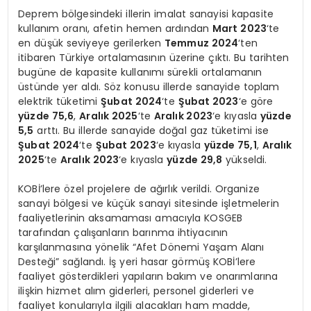
Deprem bölgesindeki illerin imalat sanayisi kapasite
kullanım oranı, afetin hemen ardından
Mart 2023
‘te
en düşük seviyeye gerilerken
Temmuz 2024
‘ten
itibaren Türkiye ortalamasının üzerine çıktı. Bu tarihten
bugüne de kapasite kullanımı sürekli ortalamanın
üstünde yer aldı. Söz konusu illerde sanayide toplam
elektrik tüketimi
Şubat 2024
‘te
Şubat 2023
‘e göre
yüzde 75,6
,
Aralık 2025
‘te
Aralık 2023
‘e kıyasla
yüzde
5,5
arttı. Bu illerde sanayide doğal gaz tüketimi ise
Şubat 2024
‘te
Şubat 2023
‘e kıyasla
yüzde 75,1
,
Aralık
2025
‘te
Aralık 2023
‘e kıyasla
yüzde 29,8
yükseldi.
KOBİ’lere özel projelere de ağırlık verildi. Organize
sanayi bölgesi ve küçük sanayi sitesinde işletmelerin
faaliyetlerinin aksamaması amacıyla KOSGEB
tarafından çalışanların barınma ihtiyacının
karşılanmasına yönelik “Afet Dönemi Yaşam Alanı
Desteği” sağlandı. İş yeri hasar görmüş KOBİ’lere
faaliyet gösterdikleri yapıların bakım ve onarımlarına
ilişkin hizmet alım giderleri, personel giderleri ve
faaliyet konularıyla ilgili alacakları ham madde,