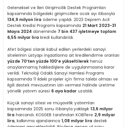
Geleneksel ve İleri Girişimcilik Destek Programları
kapsamında bölgedeki girişimcilere ocak ayı itibarıyla
134,9 milyon lira
ödeme yapıldı. 2023 Deprem Acil
Destek Kredisi Programı kapsamında
21 Mart 2023-31
Mayıs 2024
döneminde
7 bin 437 işletmeye toplam
6,55 milyar lira
kredi kullandırıldı.
Afet bölgesi olarak kabul edilen yerlerdeki sanayi
sitelerinin üstyapı inşaatlarına ait kredilendirme oranları
yüzde 70’ten yüzde 100’e yükseltilerek
henüz
onaylanmamış hakkedişlere de uygulanmasına karar
verildi. Teknoloji Odaklı Sanayi Hamlesi Programı
kapsamında 11 ildeki projeler için firma talebi olması ve
ilgili destek mevzuatının izin vermesi halinde üretime
yönelik yatırım süresi
6 aya kadar
uzatıldı.
Küçük sanayi sitesi ve müşavirlik yatırımları
kapsamında 2025 sonu itibarıyla yaklaşık
13,6 milyar
lira
harcandı. KOSGEB tarafından KOBİ’lere
2,9 milyar
lira
, kalkınma ajanslarınca
1,08 milyar lira
destek
ödemesi gerçekleştirildi. Böylece geçen yıl sonu