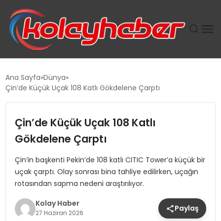
PLUS İNSAN KAYAKLARI
Ana Sayfa
Dünya
Çin’de Küçük Uçak 108 Katlı Gökdelene Çarptı
SUWEN’IN İSTIHDAM MODELI EKONOMIDE KADIN
GÜCÜNÜBÜYÜTÜYOR
Çin’de Küçük Uçak 108 Katlı
TANYER YAPI ZEMIN MÜHENDISLIĞINDE HEDEF
Gökdelene Çarptı
BÜYÜTTÜ
Çin’in başkenti Pekin’de 108 katlı CITIC Tower’a küçük bir
uçak çarptı. Olay sonrası bina tahliye edilirken, uçağın
TOROSLAR’DA PAZAR GERGİNLİĞİ!
rotasından sapma nedeni araştırılıyor.
Kolay Haber
Paylaş
27 Haziran 2026