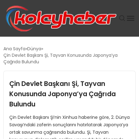
PLUS İNSAN KAYAKLARI
Ana Sayfa
Dünya
Çin Devlet Başkanı Şi, Tayvan Konusunda Japonya’ya
SUWEN’IN İSTIHDAM MODELI EKONOMIDE KADIN
Çağrıda Bulundu
GÜCÜNÜBÜYÜTÜYOR
Çin Devlet Başkanı Şi, Tayvan
TANYER YAPI ZEMIN MÜHENDISLIĞINDE HEDEF
BÜYÜTTÜ
Konusunda Japonya’ya Çağrıda
Bulundu
TOROSLAR’DA PAZAR GERGİNLİĞİ!
Çin Devlet Başkanı Şi’nin Xinhua haberine göre, 2. Dünya
Savaşı’ndaki zaferin sonuçlarını hatırlatarak Japonya’ya
ortak savunma çağrısında bulundu. Şi, Tayvan