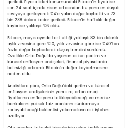
geriledi. Piyasa lideri konumundaki Bitcoin’in fiyatı ise
son 24 saat içinde nisan ortasından bu yana en düşük
seviyeye gerileyerek %4’e yakın değer kaybetti ve 73
bin 238 dolara kadar geriledi. Bitcoin’in haftalık değer
kaybı ise yaklaşık %6 oldu.
Bitcoin, mayıs ayında test ettiği yaklaşık 83 bin dolarlık
aylık zirvesine göre %10, yıllık zirvesine göre ise %40’tan
fazla değer kaybederek düşüş trendini sürdürdü.
Özellikle Orta Doğu’da yaşanan askeri gerilim ve
küresel enflasyon endişeleri, finansal piyasalarda
belirsizliği artırarak Bitcoin’in değer kaybetmesine
neden oldu.
Analistlere göre, Orta Doğu’daki gerilim ve küresel
enflasyon endişelerinin yanı sıra, artan enerji
fiyatlarının enflasyonu tetikleyebileceği ve merkez
bankalarını yüksek faiz oranlarını sürdürmeye
zorlayabileceği beklentisi yatırımcıların risk iştahını
azaltıyor.
Öte yandan, teknoloji hisselerinin rekor kırdığı mayıs