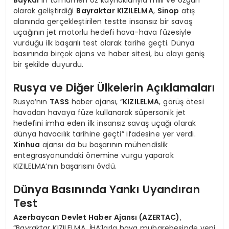
olarak geliştirdiği
Bayraktar KIZILELMA
,
Sinop
atış
alanında gerçekleştirilen testte insansız bir savaş
uçağının jet motorlu hedefi hava-hava füzesiyle
vurduğu ilk başarılı test olarak tarihe geçti. Dünya
basınında birçok ajans ve haber sitesi, bu olayı geniş
bir şekilde duyurdu.
Rusya ve Diğer Ülkelerin Açıklamaları
Rusya’nın
TASS
haber ajansı, “
KIZILELMA
, görüş ötesi
havadan havaya füze kullanarak süpersonik jet
hedefini imha eden ilk insansız savaş uçağı olarak
dünya havacılık tarihine geçti” ifadesine yer verdi.
Xinhua
ajansı da bu başarının mühendislik
entegrasyonundaki önemine vurgu yaparak
KIZILELMA’nın başarısını övdü.
Dünya Basınında Yankı Uyandıran
Test
Azerbaycan Devlet Haber Ajansı (AZERTAC)
,
“Bayraktar KIZILELMA, İHA’larla hava muharebesinde yeni