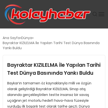
PLUS İNSAN KAYAKLARI
Ana Sayfa
Dünya
Bayraktar KIZILELMA İle Yapılan Tarihi Test Dünya Basınında
SUWEN’IN İSTIHDAM MODELI EKONOMIDE KADIN
Yankı Buldu
GÜCÜNÜBÜYÜTÜYOR
Bayraktar KIZILELMA İle Yapılan Tarihi
TANYER YAPI ZEMIN MÜHENDISLIĞINDE HEDEF
BÜYÜTTÜ
Test Dünya Basınında Yankı Buldu
Baykar‘ın tamamen öz kaynaklarıyla milli ve özgün
TOROSLAR’DA PAZAR GERGİNLİĞİ!
olarak geliştirdiği Bayraktar KIZILELMA, Sinop atış
alanında gerçekleştirilen testte insansız bir savaş
uçağının jet motorlu hedefi hava-hava füzesiyle
vurduğu ilk başarılı test olarak tarihe geçti. Dünya